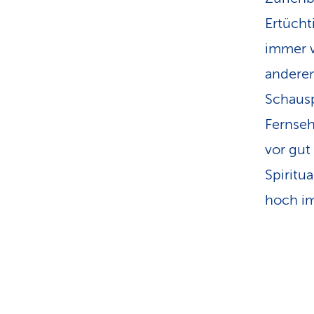
Ertücht
immer w
anderen
Schausp
Fernseh
vor gut
Spiritu
hoch im