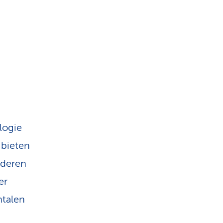
logie
 bieten
nderen
er
ntalen