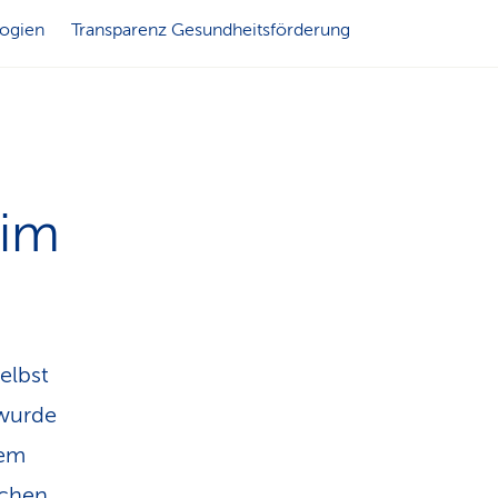
n
logien
Transparenz Gesundheitsförderung
 im
elbst
 wurde
dem
ichen