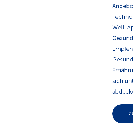
Angebot
Technol
Well-Ap
Gesundh
Empfehl
Gesundh
Ernähru
sich un
abdeck
Z