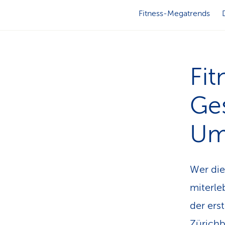
Fitness-Megatrends
Fi
Ges
Um
Wer die
miterle
der ers
Zürichb