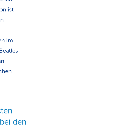
on ist
en
en im
 Beatles
en
schen
sten
bei den