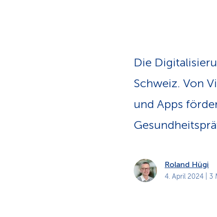
S
n
S
s
p
f
a
d
Die Digitalisier
Schweiz. Von Vi
und Apps förder
Gesundheitspräv
Roland Hügi
4. April 2024
| 3 