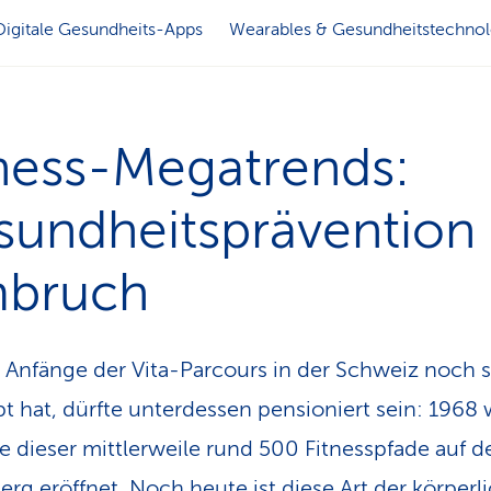
Digitale Gesundheits-Apps
Wearables & Gesundheitstechno
tness-Megatrends:
undheits­prävention
bruch
 Anfänge der Vita-Parcours in der Schweiz noch s
bt hat, dürfte unterdessen pensioniert sein: 1968
te dieser mittlerweile rund 500 Fitnesspfade auf 
erg eröffnet. Noch heute ist diese Art der körperl