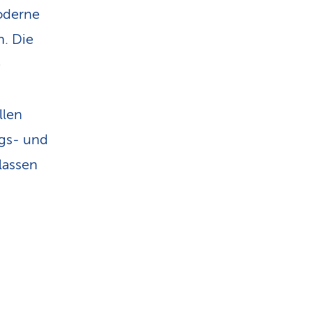
oderne
n. Die
e
llen
gs- und
lassen