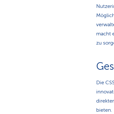
Nutzeri
Möglich
verwalt
macht e
zu sorg
Ges
Die CSS
innova
direkte
bieten.