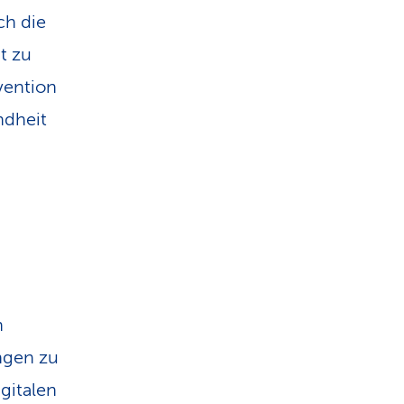
ch die
t zu
vention
ndheit
n
ngen zu
igitalen