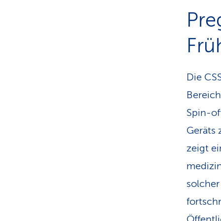
Pre
Frü
Die CSS
Bereich
Spin-of
Geräts 
zeigt e
medizin
solcher
fortsch
Öffentl