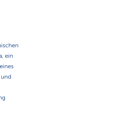
nischen
a, ein
 eines
t und
ng