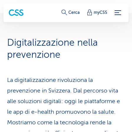
c
Cerca
myCSS
o
l
Digitalizzazione nella
l
prevenzione
e
g
La digitalizzazione rivoluziona la
a
prevenzione in Svizzera. Dal percorso vita
m
alle soluzioni digitali: oggi le piattaforme e
e
le app di e-health promuovono la salute.
n
Mostriamo come la tecnologia rende la
t