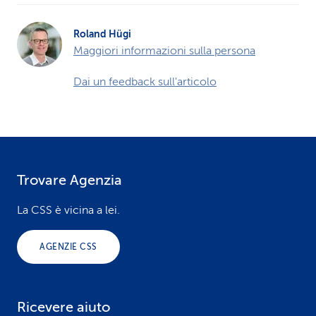
Roland Hügi
Maggiori informazioni sulla persona
Dai un feedback sull'articolo
Trovare Agenzia
F
o
La CSS è vicina a lei.
o
AGENZIE CSS
t
e
Ricevere aiuto