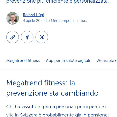
prevenzione più efficiente e personalizzata.
i
Roland Hügi
d
4 aprile 2024
| 3 Min. Tempo di Lettura
i
s
e
r
Megatrend fitness
App per la salute digitali
Wearable e
v
i
Megatrend fitness: la
z
prevenzione sta cambiando
i
Chi ha vissuto in prima persona i primi percorsi
o
vita in Svizzera è probabilmente già in pensione: