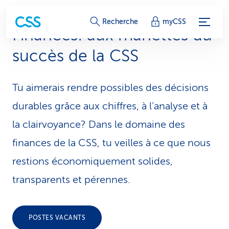
L
Recherche
myCSS
Finances: aux manettes du
i
succès de la CSS
e
n
Tu aimerais rendre possibles des décisions
s
durables grâce aux chiffres, à l’analyse et à
d
la clairvoyance? Dans le domaine des
finances de la CSS, tu veilles à ce que nous
e
restions économiquement solides,
s
transparents et pérennes.
e
r
POSTES VACANTS
v