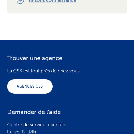
Faisons connaissance
Trouver une agence
F
o
La CSS est tout près de chez vous.
o
AGENCES CSS
t
e
Demander de l’aide
r
Centre de service-clientèle
lu–ve, 8–18h