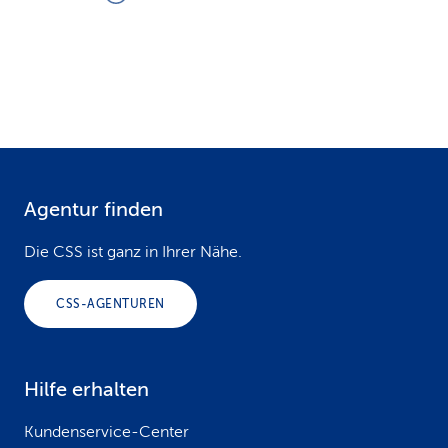
Agentur finden
F
o
Die CSS ist ganz in Ihrer Nähe.
o
CSS-AGENTUREN
t
e
Hilfe erhalten
r
Kundenservice-Center