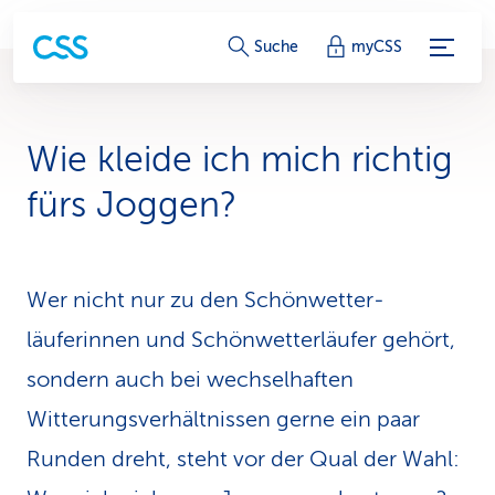
S
Suche
myCSS
e
r
Wie kleide ich mich richtig
v
fürs Joggen?
i
c
Wer nicht nur zu den Schönwetter­
e
läuferinnen und Schönwetterläufer gehört,
-
sondern auch bei wechselhaf­ten
L
Witterungsverhältnissen gerne ein paar
i
Runden dreht, steht vor der Qual der Wahl:
n