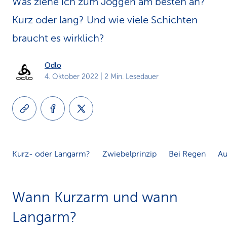
Was ziehe ich zum Joggen am besten an?
k
Kurz oder lang? Und wie viele Schichten
s
braucht es wirklich?
Odlo
4. Oktober 2022
| 2 Min. Lesedauer
Kurz- oder Langarm?
Zwiebelprinzip
Bei Regen
Au
Wann Kurzarm und wann
Langarm?