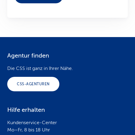
Agentur finden
F
o
Die CSS ist ganz in Ihrer Nähe.
o
CSS-AGENTUREN
t
e
Hilfe erhalten
r
Kundenservice-Center
Mo–Fr, 8 bis 18 Uhr