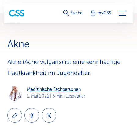
S
Suche
myCSS
e
r
Akne
v
i
Akne (Acne vulgaris) ist eine sehr häufige
Hautkrankheit im Jugendalter.
c
e
Medizinische Fachpersonen
1. Mai 2021
| 5 Min. Lesedauer
-
L
i
n