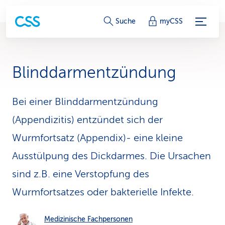
S
Suche
myCSS
e
r
Blinddarmentzündung
v
i
Bei einer Blinddarmentzündung
(Appendizitis) entzündet sich der
c
Wurmfortsatz (Appendix)- eine kleine
e
Ausstülpung des Dickdarmes. Die Ursachen
-
sind z.B. eine Verstopfung des
L
Wurmfortsatzes oder bakterielle Infekte.
i
n
Medizinische Fachpersonen