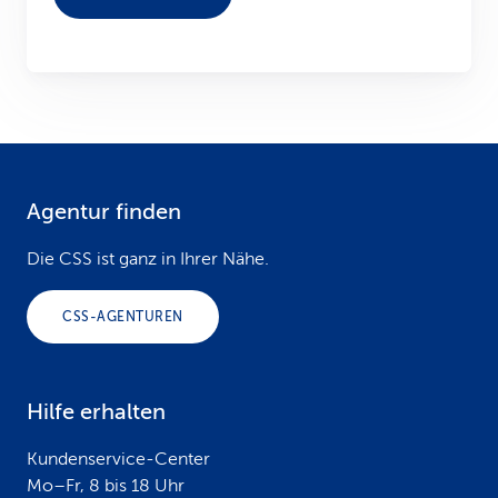
Agentur finden
F
o
Die CSS ist ganz in Ihrer Nähe.
o
CSS-AGENTUREN
t
e
Hilfe erhalten
r
Kundenservice-Center
Mo–Fr, 8 bis 18 Uhr