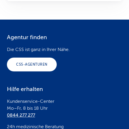
Agentur finden
F
o
Die CSS ist ganz in Ihrer Nähe.
o
CSS-AGENTUREN
t
e
Hilfe erhalten
r
Kundenservice-Center
Mo–Fr, 8 bis 18 Uhr
0844 277 277
24h medizinische Beratung