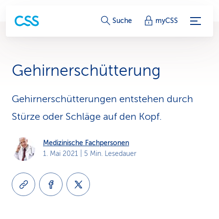
S
Suche
myCSS
e
r
Gehirnerschütterung
v
i
Gehirnerschütterungen entstehen durch
Stürze oder Schläge auf den Kopf.
c
e
Medizinische Fachpersonen
1. Mai 2021
| 5 Min. Lesedauer
-
L
i
n