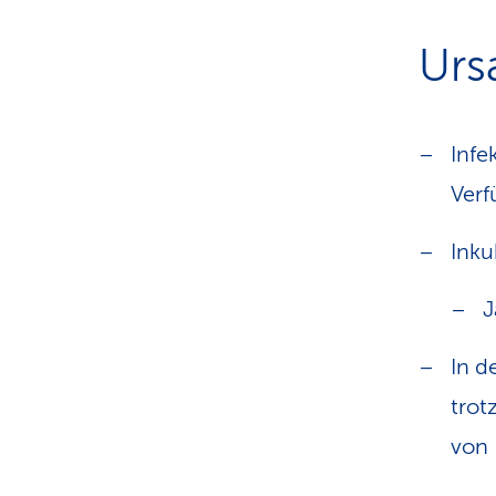
Urs
Infe
Verf
Inku
J
In d
trot
von 