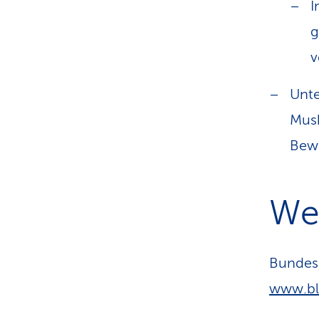
I
g
v
Unte
Musk
Bewe
We
Bundesa
www.bl