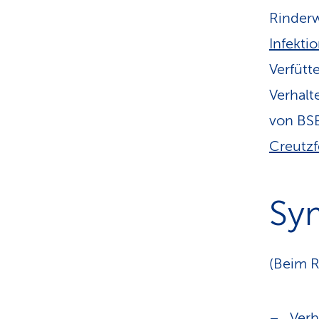
Rinderw
Infekti
Verfütt
Verhal
von BS
Creutzf
Sy
(Beim R
Ver