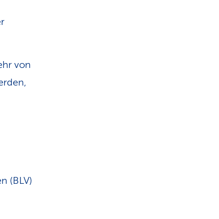
r
ehr von
erden,
n (BLV)