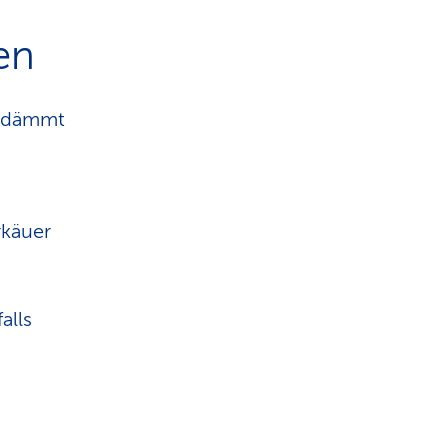
en
gedämmt
rkäuer
alls