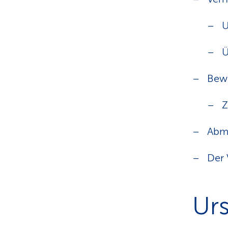
U
Ü
Bew
Z
Abma
Der 
Ur