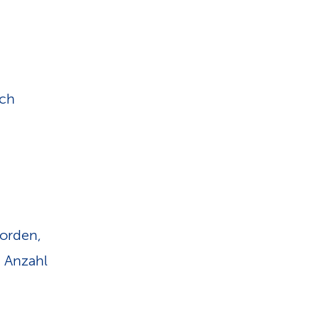
rch
worden,
n Anzahl