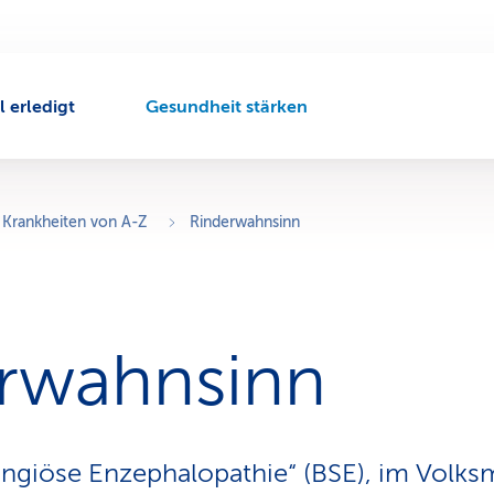
l erledigt
Gesundheit stärken
A
k
t
i
v
Krankheiten von A-Z
Rinderwahnsinn
e
r
N
a
v
rwahnsinn
i
g
a
t
i
ongiöse Enzephalopathie“ (BSE), im Volk
o