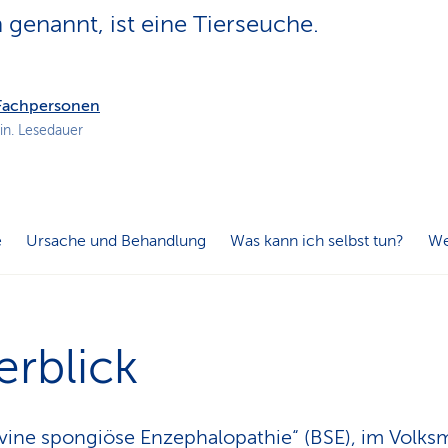
n
genannt, ist eine Tierseuche.
s
p
f
a
 Fachpersonen
d
in. Lesedauer
e
Ursache und Behandlung
Was kann ich selbst tun?
We
rblick
vine spongiöse Enzephalopathie“ (BSE), im Volk