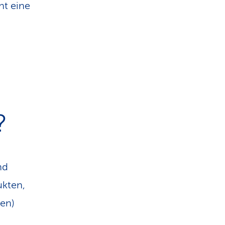
ht eine
?
nd
ukten,
ren)