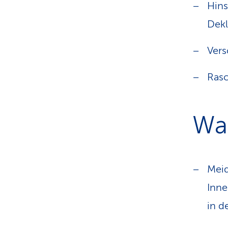
Hins
Dekl
Vers
Rasc
Was
Meid
Inne
in d