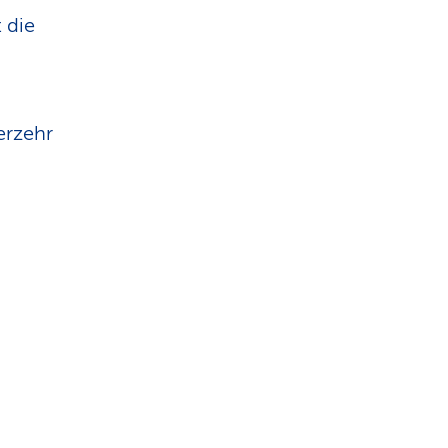
n
 die
erzehr