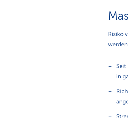
Mas
Risiko
werden
Seit
in g
Rich
ange
Stre