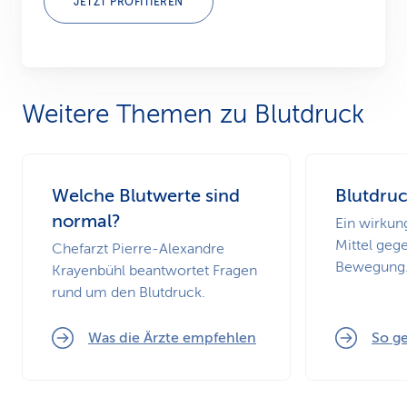
JETZT PROFITIEREN
Weitere Themen zu Blutdruck
Welche Blutwerte sind
Blutdru
normal?
Ein wirkung
Mittel geg
Chefarzt Pierre-Alexandre
Bewegung
Krayenbühl beantwortet Fragen
rund um den Blutdruck.
Was die Ärzte empfehlen
So ge