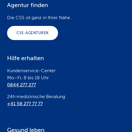
Agentur finden
F
o
Die CSS ist ganz in Ihrer Nähe.
o
CSS-AGENTUREN
t
e
Hilfe erhalten
r
Kundenservice-Center
Mo–Fr, 8 bis 18 Uhr
0844 277 277
24h medizinische Beratung
+41 58 277 77 77
Gesund leben