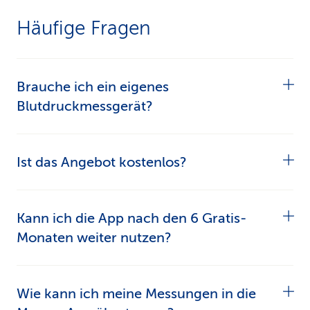
Häufige Fragen
Brauche ich ein eigenes
Blutdruckmessgerät?
Ja. Den Blutdruck messen Sie mit einem
Ist das Angebot kostenlos?
separaten Gerät. Im Gesundheits­
shop
enjoy365
profitieren Sie von attraktiven
Ja. Das Angebot ist für eine einmalige Nutzung
Kann ich die App nach den 6 Gratis-
Rabatten auf Blutdruck-Messgeräte.
von 6 Monaten kostenlos, wenn Sie eine
Monaten weiter nutzen?
Zusatzversicherung oder ein alternatives
Versicherungsmodell in der Grundversicherung
Keine Sorge, Sie können die App weiterhin
Wie kann ich meine Messungen in die
bei der CSS haben.
verwenden. Die Kosten für die weitere Nutzung