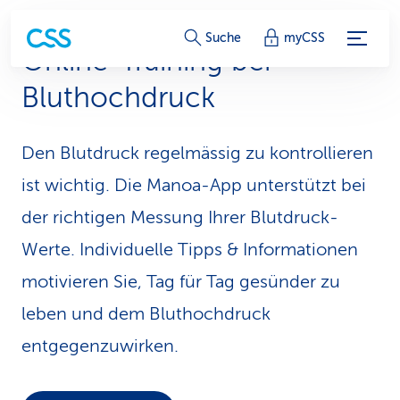
S
Suche
myCSS
Online-Training bei
e
Bluthochdruck
r
v
Den Blutdruck regelmässig zu kontrollieren
i
ist wichtig. Die Manoa-App unter­stützt bei
c
der richtigen Messung Ihrer Blutdruck-
Werte. Individuelle Tipps & Informationen
e
motivieren Sie, Tag für Tag gesünder zu
-
leben und dem Bluthochdruck
L
entgegenzuwirken.
i
n