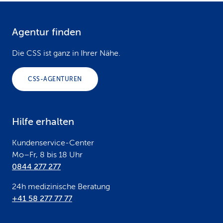
Agentur finden
F
o
Die CSS ist ganz in Ihrer Nähe.
o
CSS-AGENTUREN
t
e
Hilfe erhalten
r
Kundenservice-Center
Mo–Fr, 8 bis 18 Uhr
0844 277 277
24h medizinische Beratung
+41 58 277 77 77