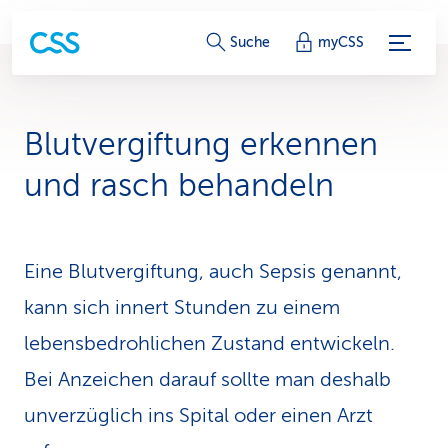
S
Suche
myCSS
e
r
Blutvergiftung erkennen
v
und rasch behandeln
i
c
Eine Blutvergiftung, auch Sepsis genannt,
e
kann sich innert Stunden zu einem
-
lebensbedrohlichen Zustand entwickeln.
L
Bei Anzeichen darauf sollte man deshalb
i
unverzüglich ins Spital oder einen Arzt
n