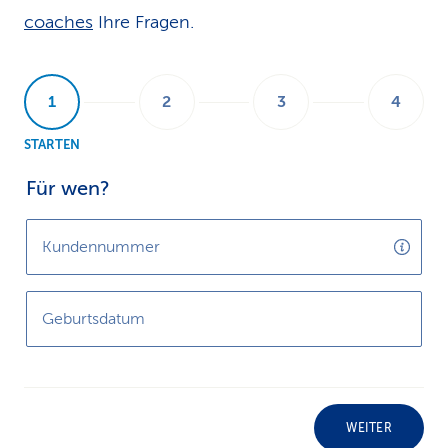
coaches
Ihre Fragen.
k
s
STARTEN
Für wen?
Kundennummer
Geburtsdatum
WEITER