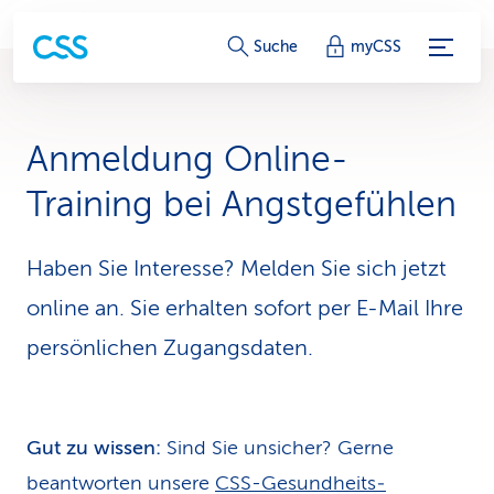
S
Suche
myCSS
e
r
Anmeldung Online-
v
Training bei Angstgefühlen
i
c
Haben Sie Interesse? Melden Sie sich jetzt
online an. Sie erhalten sofort per E-Mail Ihre
e
persönlichen Zugangsdaten.
-
L
i
Gut zu wissen:
Sind Sie unsicher? Gerne
n
beantworten unsere
CSS-Gesund­heits­