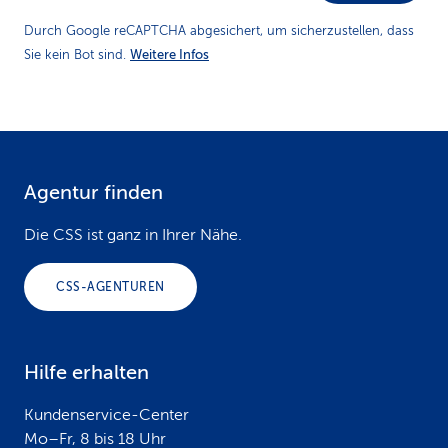
Durch Google reCAPTCHA abgesichert, um sicherzustellen, dass
Weitere Infos
Sie kein Bot sind.
Agentur finden
F
o
Die CSS ist ganz in Ihrer Nähe.
o
CSS-AGENTUREN
t
e
Hilfe erhalten
r
Kundenservice-Center
Mo–Fr, 8 bis 18 Uhr