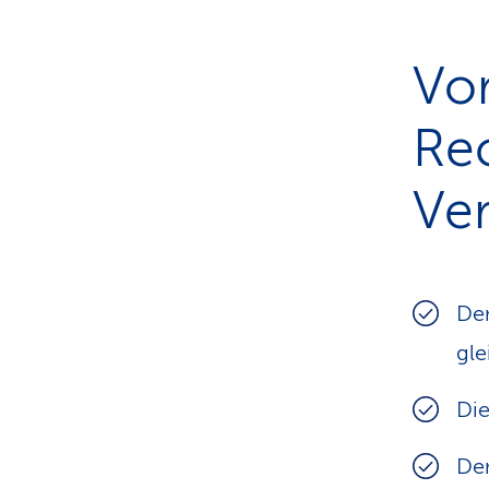
Vor
Re
Ve
Den
gle
Die
Den