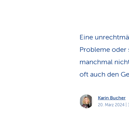
a
n
t
s
k
u
p
n
f
d
e
a
n
d
Eine unrechtmä
Probleme oder s
manchmal nicht
oft auch den Gel
Karin Bucher
20. März 2024
| 