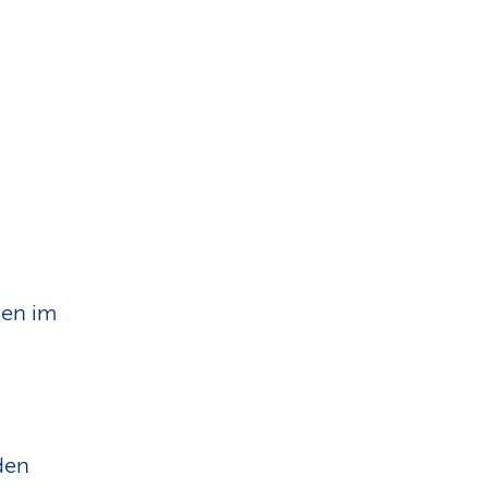
nen im
den