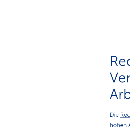
Re
Ver
Arb
Die
Rec
hohen A