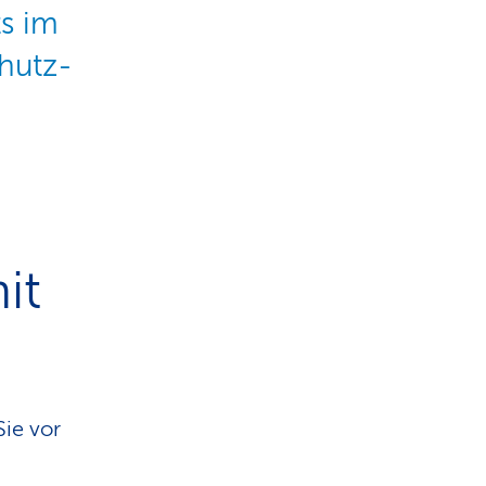
ts im
hutz-
it
Sie vor