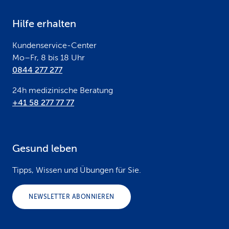
e
Hilfe erhalten
r
Kundenservice-Center
Mo–Fr, 8 bis 18 Uhr
0844 277 277
24h medizinische Beratung
+41 58 277 77 77
Gesund leben
Tipps, Wissen und Übungen für Sie.
NEWSLETTER ABONNIEREN