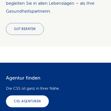
begleiten Sie in allen Lebenslagen – als Ihre
Gesundheitspartnerin.
GUT BERATEN
Agentur finden
F
o
Die CSS ist ganz in Ihrer Nähe.
o
CSS-AGENTUREN
t