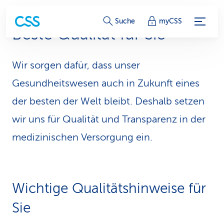
S
Suche
myCSS
Beste Qualität für Sie
e
r
Wir sorgen dafür, dass unser
v
Gesundheitswesen auch in Zukunft eines
i
der besten der Welt bleibt. Deshalb setzen
wir uns für Qualität und Transparenz in der
c
medizinischen Versorgung ein.
e
-
L
Wichtige Qualitätshinweise für
i
Sie
n