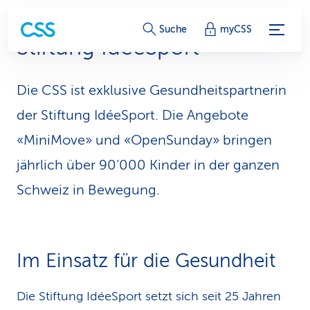
S
Suche
myCSS
Stiftung IdéeSport
e
r
Die CSS ist exklusive Gesundheitspartnerin
v
der Stiftung IdéeSport. Die Angebote
i
«MiniMove» und «OpenSunday» bringen
jährlich über 90‘000 Kinder in der ganzen
c
Schweiz in Bewegung.
e
-
L
Im Einsatz für die Gesundheit
i
Die Stiftung IdéeSport setzt sich seit 25 Jahren
n