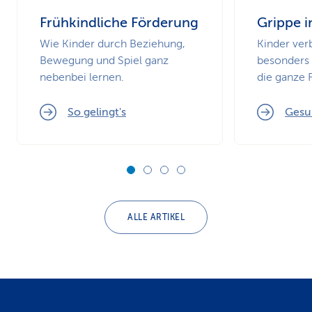
Frühkindliche Förderung
Grippe i
Wie Kinder durch Beziehung,
Kinder ver
Bewegung und Spiel ganz
besonders 
nebenbei lernen.
die ganze F
So gelingt's
Gesu
ALLE ARTIKEL