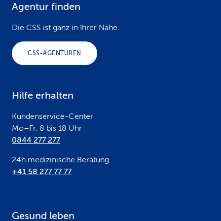
Agentur finden
F
o
Die CSS ist ganz in Ihrer Nähe.
o
CSS-AGENTUREN
t
e
Hilfe erhalten
r
Kundenservice-Center
Mo–Fr, 8 bis 18 Uhr
0844 277 277
24h medizinische Beratung
+41 58 277 77 77
Gesund leben