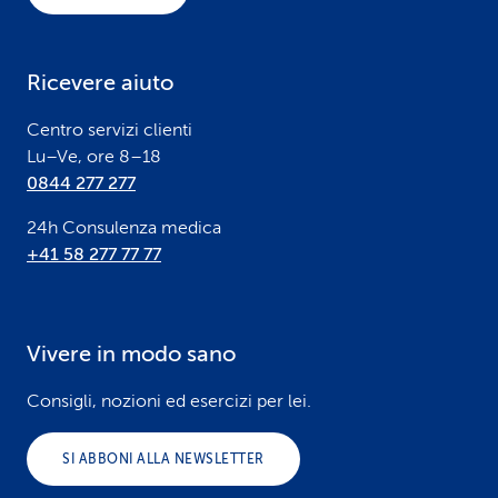
t
e
Ricevere aiuto
r
Centro servizi clienti
Lu–Ve, ore 8–18
0844 277 277
24h Consulenza medica
+41 58 277 77 77
Vivere in modo sano
Consigli, nozioni ed esercizi per lei.
SI ABBONI ALLA NEWSLETTER