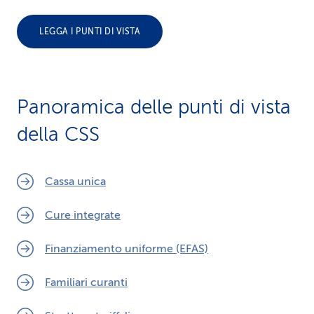
i
LEGGA I PUNTI DI VISTA
d
i
s
Panoramica delle punti di vista
e
della CSS
r
v
Cassa unica
i
Cure integrate
z
Finanziamento uniforme (EFAS)
i
Familiari curanti
o