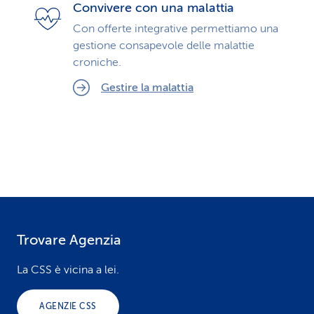
Convivere con una malattia
Con offerte integrative permettiamo una
gestione consapevole delle malattie
croniche.
Gestire la malattia
Trovare Agenzia
F
o
La CSS è vicina a lei.
o
AGENZIE CSS