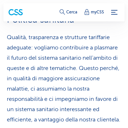
c
Cerca
myCSS
Politica sanitaria
o
l
Qualità, trasparenza e strutture tariffarie
l
adeguate: vogliamo contribuire a plasmare
e
il futuro del sistema sanitario nell’ambito di
queste e di altre tematiche. Questo perché,
g
in qualità di maggiore assicurazione
a
malattie, ci assumiamo la nostra
m
responsabilità e ci impegniamo in favore di
e
un sistema sanitario interessante ed
n
efficiente, a vantaggio della nostra clientela.
t