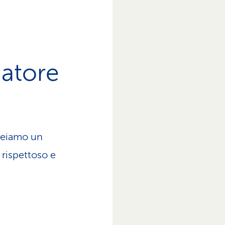
datore
Creiamo un
 rispettoso e