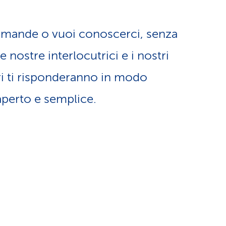
a
o
m
omande o vuoi conoscerci, senza
n
e
nostre interlocutrici e i nostri
e
ri ti risponderanno in modo
n
aperto e semplice.
l
t
i
i
n
d
g
i