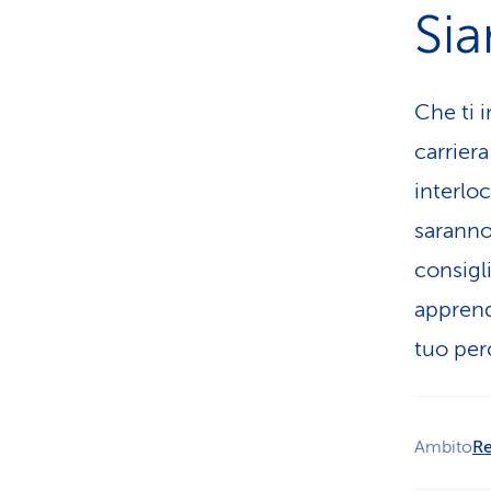
Sia
Che ti i
carriera
interlo
saranno
consigli
apprend
tuo per
Ambito
R