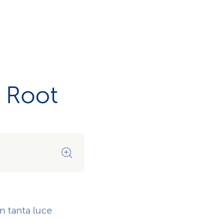
a Root
Spazio per ogni attività
on tanta luce
Scambio di idee o lavoro conce