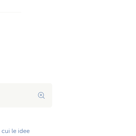
Architettura moderna con mol
cui le idee
Tanta luce, tanto spazio: l’arc