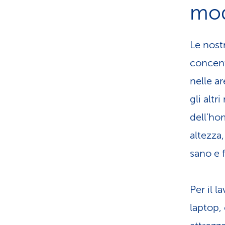
mo
Le nost
concentr
nelle a
gli altr
dell’ho
altezza,
sano e f
Per il 
laptop, 