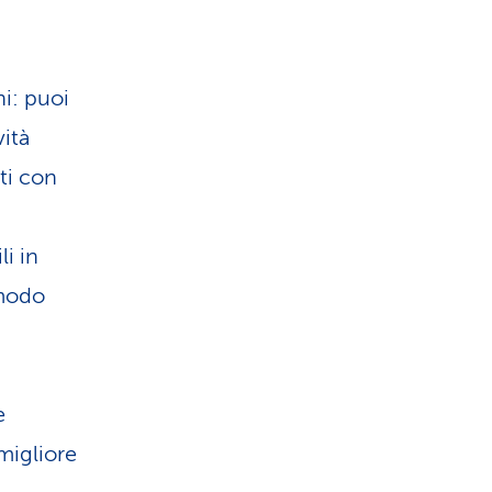
ni: puoi
vità
ti con
i in
 modo
e
 migliore