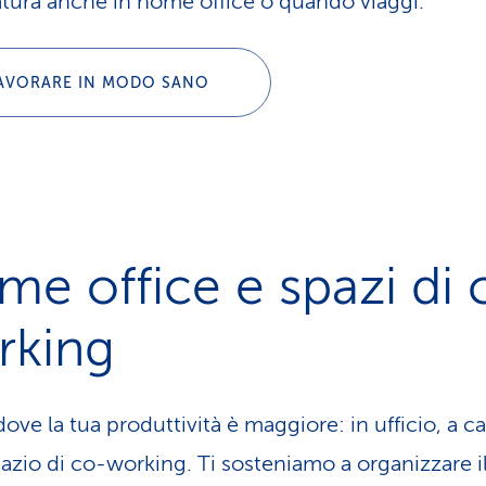
atura anche in home office o quando viaggi.
AVORARE IN MODO SANO
e office e spazi di 
rking
ove la tua produttività è maggiore: in ufficio, a c
pazio di co-working. Ti sosteniamo a organizzare i