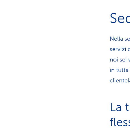
Sed
Nella s
servizi 
noi sei 
in tutt
clientel
La 
fle