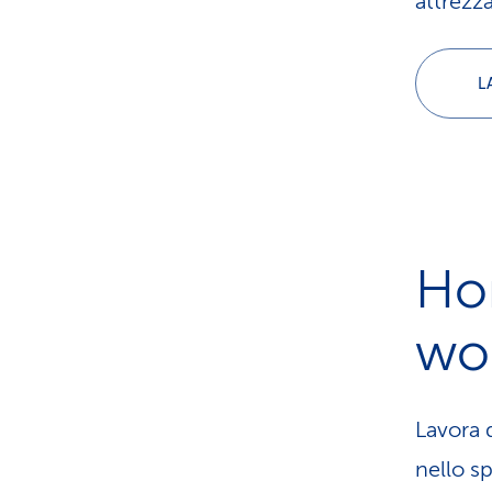
attrezz
L
Hom
wo
Lavora d
nello s