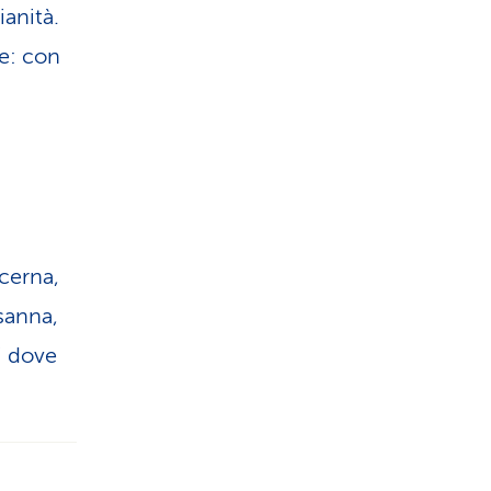
ianità.
ce: con
ucerna,
osanna,
i dove