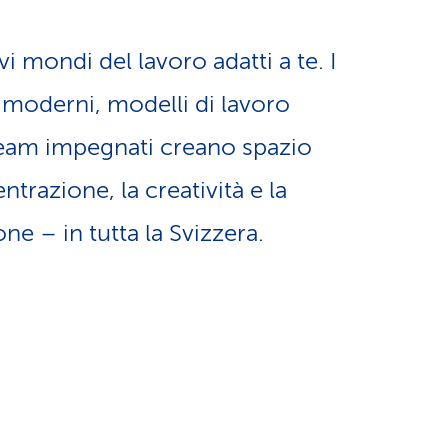
a
o
m
vi mondi del lavoro adatti a te. I
n
i moderni, modelli di lavoro
e
e team impegnati creano spazio
e
n
ntrazione, la creatività e la
l
t
ne – in tutta la Svizzera.
i
i
n
d
g
i