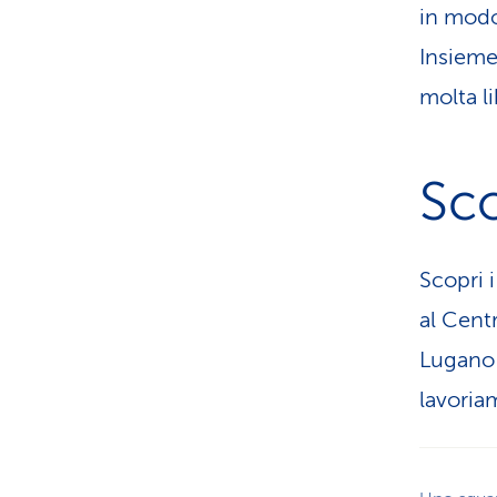
in modo 
Insieme
molta li
Sco
Scopri i
al Centr
Lugano 
lavoria