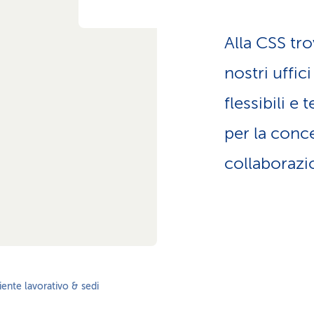
z
i
o
Alla CSS tro
n
e
nostri uffic
a
t
flessibili 
t
i
per la conce
v
collaborazio
o
ente lavorativo & sedi