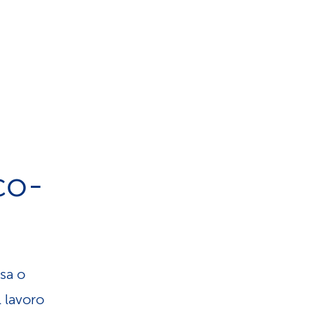
co-
asa o
l lavoro