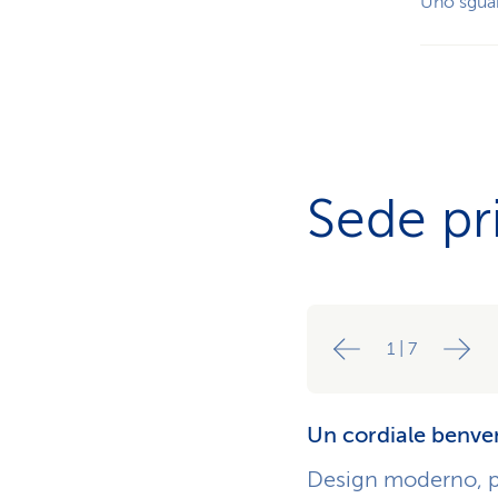
Uno sgua
Sede pr
1
|
7
Un cordiale benven
Design moderno, po