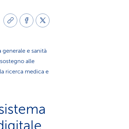
u
s
i
e
s
r
t
v
a generale e sanità
sostegno alle
i
i
a ricerca medica e
c
z
a
i
osistema
o
digitale