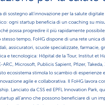
 sostegno all’innovazione per la salute digitale s
ico: ogni startup beneficia di un coaching su misu
nché possa progredire il più rapidamente possibile
lo stesso tempo, FoHG dispone di una rete unica d
i, assicuratori, scuole specializzate, farmacie, gr
ca e tecnologica: Hôpital de la Tour, Institut et H
-ARC, Microsoft, Publicis Sapient, Pfizer, Takeda
sto ecosistema stimola lo scambio di esperienze
nnovazione agile e collaborativa. Il FoHG lavora 
rship. Lanciato da CSS ed EPFL Innovation Park, 
 startup all’anno che possono beneficiare di un im