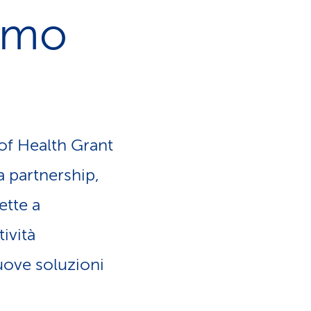
a
cimo
o
m
n
e
e
n
 of Health Grant
l
t
 partnership,
i
i
ette a
n
d
ività
g
nuove soluzioni
i