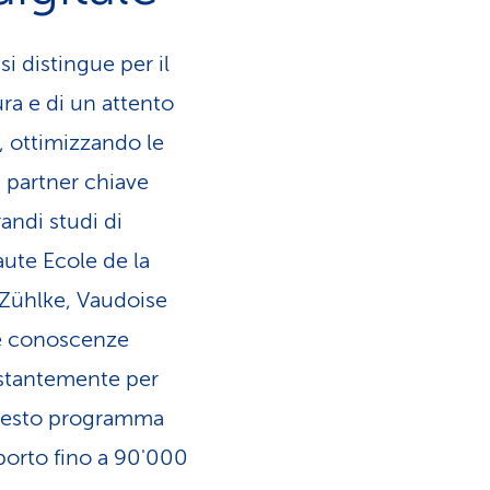
i distingue per il
ra e di un attento
, ottimizzando le
i partner chiave
andi studi di
aute Ecole de la
, Zühlke, Vaudoise
 e conoscenze
costantemente per
questo programma
porto fino a 90'000