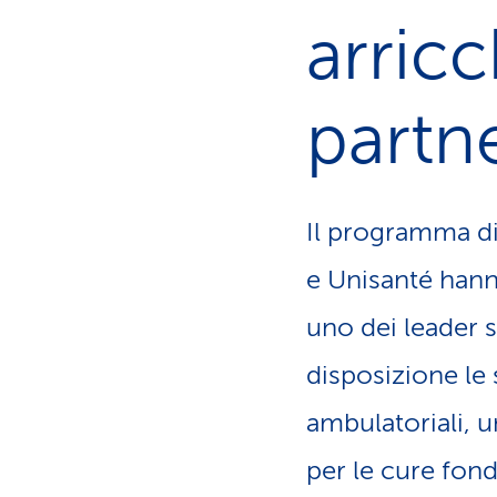
z
arric
i
o
n
e
partn
a
t
t
i
Il programma di 
v
o
e Unisanté hann
uno dei leader s
disposizione le 
ambulatoriali, u
per le cure fon