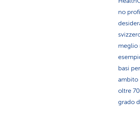
HealthC
no prof
desider
svizzero
meglio n
esempio
basi pe
ambito s
oltre 7
grado di