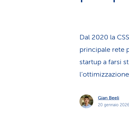
z
i
o
n
e
a
Dal 2020 la CSS
t
t
principale rete 
i
v
startup a farsi 
o
l’ottimizza­zione
Gian Beeli
20 gennaio 202