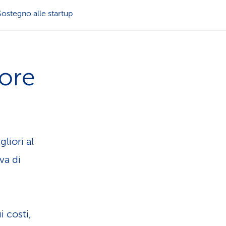
u
s
Sostegno alle startup
i
e
s
r
tore
t
v
i
i
c
liori al
z
va di
a
i
o
 costi,