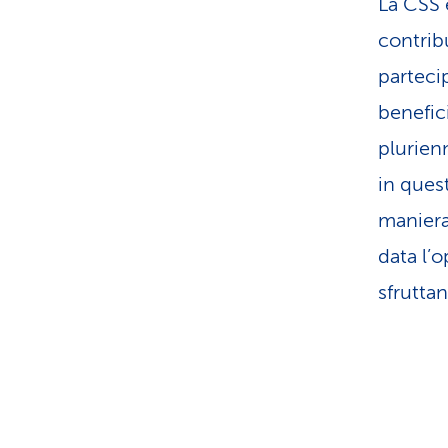
La CSS è
contrib
parteci
benefic
plurien
in ques
maniera 
data l’o
sfruttan