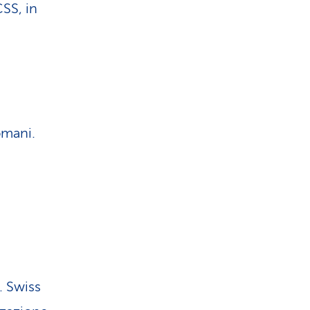
CSS, in
omani.
. Swiss