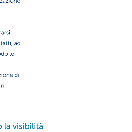
zzazione
e
rarsi
tatti, ad
odo le
n
zione di
in
a visibilità