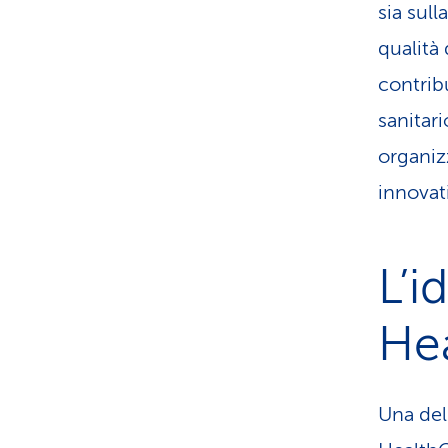
sia sull
qualità 
contrib
sanitari
organiz
innovat
L’i
Hea
Una del