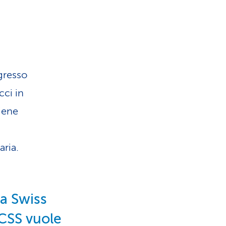
i
ngresso
cci in
viene
aria.
 a Swiss
 CSS vuole