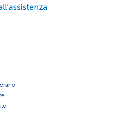
all’assistenza
borano
te
ale