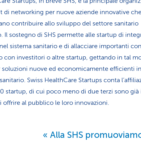
are Startups, in breve SHS, è la principale organi
it di networking per nuove aziende innovative ch
ano contribuire allo sviluppo del settore sanitario
. Il sostegno di SHS permette alle startup di integ
el sistema sanitario e di allacciare importanti con
 con investitori o altre startup, gettando in tal m
r soluzioni nuove ed economicamente efficienti i
anitario. Swiss HealthCare Startups conta l’affilia
00 startup, di cui poco meno di due terzi sono già 
 offrire al pubblico le loro innovazioni.
Alla SHS promuoviamo l