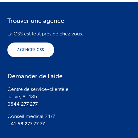
Trouver une agence
F
o
La CSS est tout près de chez vous.
o
AGENCES CSS
t
e
Demander de l’aide
r
Centre de service-clientèle
lu–ve, 8–18h
0844 277 277
Conseil médical 24/7
+41 58 277 77 77