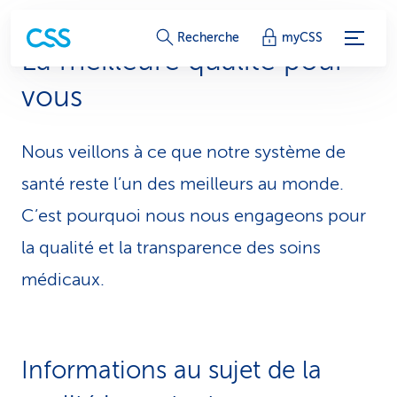
L
Recherche
myCSS
La meilleure qualité pour
i
vous
e
n
Nous veillons à ce que notre système de
s
santé reste l’un des meilleurs au monde.
d
C’est pourquoi nous nous engageons pour
la qualité et la transparence des soins
e
médicaux.
s
e
r
Informations au sujet de la
v