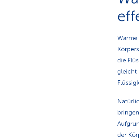
eff
Warme G
Körpers
die Flü
gleicht
Flüssigk
Natürli
bringen
Aufgrun
der Kör