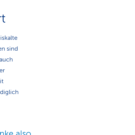
t
iskalte
en sind
 auch
er
it
diglich
nke also