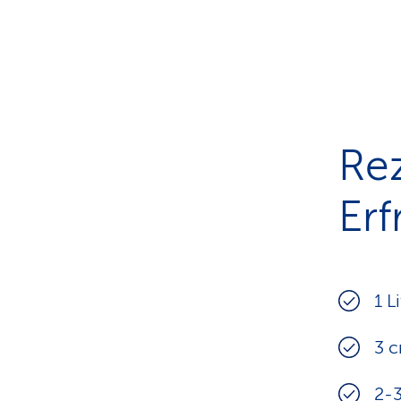
Rez
Erf
1 L
3 c
2-3