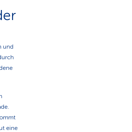
der
rn und
durch
ndene
n
ade.
 kommt
ut eine