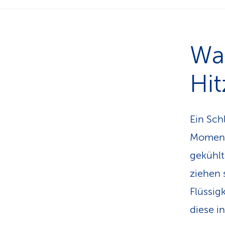
Wa
Hit
Ein Sch
Moment 
gekühlt
ziehen 
Flüssig
diese i