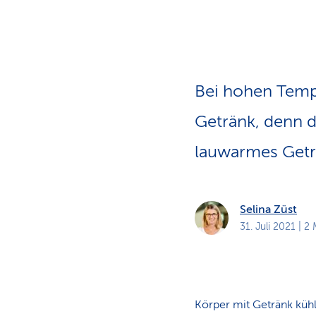
a
t
k
u
n
d
e
n
Bei hohen Tempe
Getränk, denn d
lauwarmes Getr
Selina Züst
31. Juli 2021
| 2 
Körper mit Getränk küh