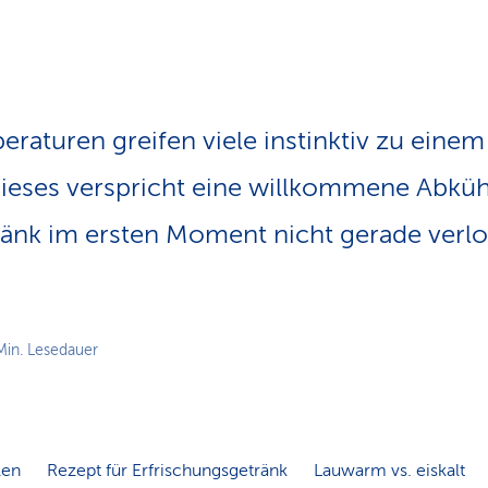
n
s
p
f
a
d
raturen greifen viele instinktiv zu einem
ieses verspricht eine willkommene Abkühl
änk im ersten Moment nicht gerade verl
Min. Lesedauer
len
Rezept für Erfrischungsgetränk
Lauwarm vs. eiskalt