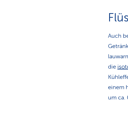
Flü
Auch bei
Getränk
lauwarm
die
iso
Kühleff
einem h
um ca. 