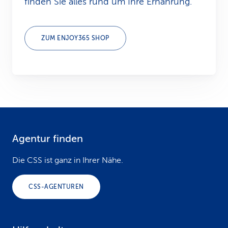
finden Sie alles rund um Ihre Ernährung.
ZUM ENJOY365 SHOP
Agentur finden
F
o
Die CSS ist ganz in Ihrer Nähe.
o
CSS-AGENTUREN
t
e