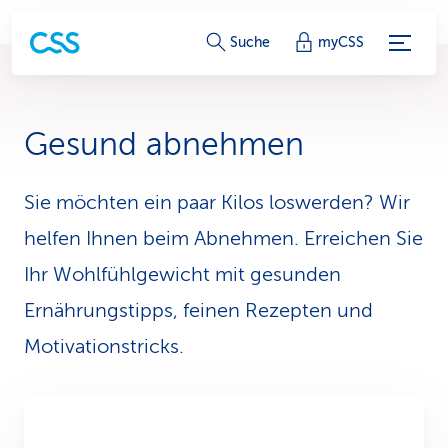
S
Suche
myCSS
e
r
Gesund abnehmen
v
i
Sie möchten ein paar Kilos loswerden? Wir
helfen Ihnen beim Abnehmen. Erreichen Sie
c
Ihr Wohlfühlgewicht mit gesunden
e
Ernährungstipps, feinen Rezepten und
-
Motivationstricks.
L
i
n