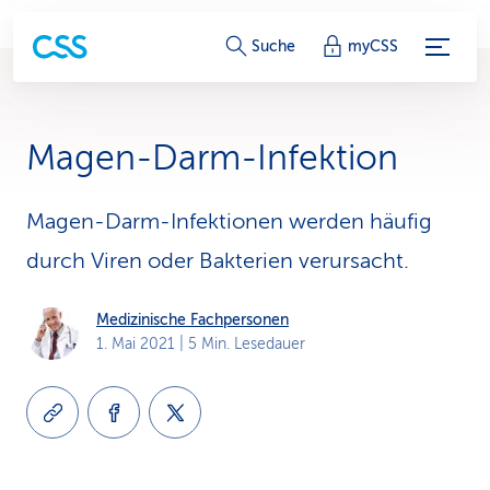
S
Suche
myCSS
e
r
Magen-Darm-Infektion
v
i
Magen-Darm-Infektionen werden häufig
durch Viren oder Bakterien verursacht.
c
e
Medizinische Fachpersonen
1. Mai 2021
| 5 Min. Lesedauer
-
L
i
n