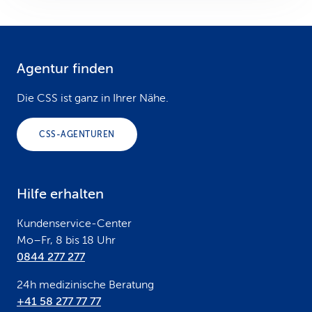
Agentur finden
F
o
Die CSS ist ganz in Ihrer Nähe.
o
CSS-AGENTUREN
t
e
Hilfe erhalten
r
Kundenservice-Center
Mo–Fr, 8 bis 18 Uhr
0844 277 277
24h medizinische Beratung
+41 58 277 77 77