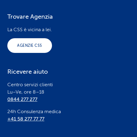
Trovare Agenzia
F
o
La CSS è vicina a lei.
o
AGENZIE CSS
t
e
Ricevere aiuto
r
Centro servizi clienti
Lu–Ve, ore 8–18
0844 277 277
24h Consulenza medica
+41 58 277 77 77