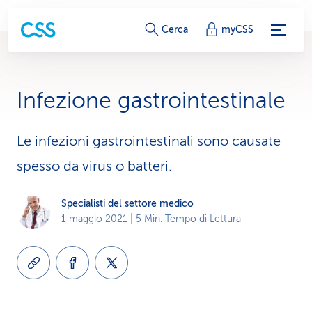
c
Cerca
myCSS
o
l
Infezione gastrointestinale
l
e
Le infezioni gastrointestinali sono causate
spesso da virus o batteri.
g
a
Specialisti del settore medico
1 maggio 2021
| 5 Min. Tempo di Lettura
m
e
n
t