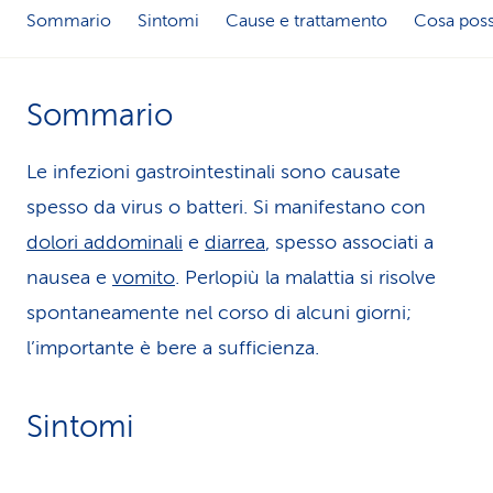
Sommario
Sintomi
Cause e trattamento
Cosa poss
i
d
Sommario
i
s
Le infezioni gastrointestinali sono causate
e
spesso da virus o batteri. Si manifestano con
dolori addominali
e
diarrea
r
, spesso associati a
nausea e
vomito
. Perlopiù la malattia si risolve
v
spontaneamente nel corso di alcuni giorni;
i
l’importante è bere a sufficienza.
z
i
Sintomi
o