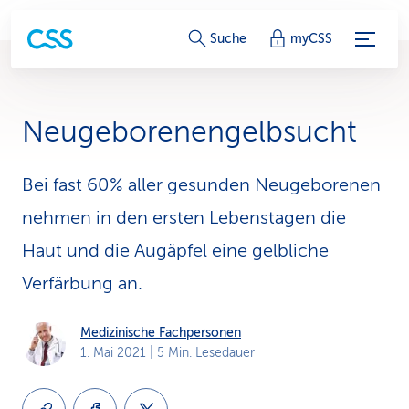
S
Suche
myCSS
e
r
Neugeborenengelbsucht
v
i
Bei fast 60% aller gesunden Neugeborenen
nehmen in den ersten Lebenstagen die
c
Haut und die Augäpfel eine gelbliche
e
Verfärbung an.
-
L
Medizinische Fachpersonen
1. Mai 2021
| 5 Min. Lesedauer
i
n