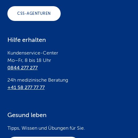
o
CSS-AGENTUREN
t
e
Hilfe erhalten
r
Kundenservice-Center
Mo–Fr, 8 bis 18 Uhr
0844 277 277
24h medizinische Beratung
+41 58 277 77 77
Gesund leben
Tipps, Wissen und Übungen für Sie.