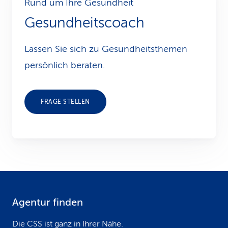
Rund um Ihre Gesundheit
Gesundheitscoach
Lassen Sie sich zu Gesundheits­themen
persönlich beraten.
FRAGE STELLEN
Agentur finden
F
o
Die CSS ist ganz in Ihrer Nähe.