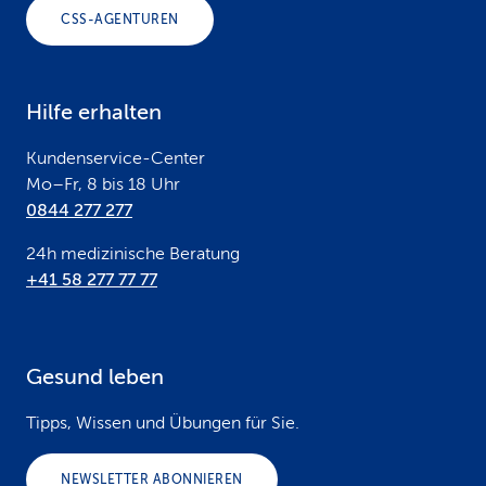
o
CSS-AGENTUREN
t
e
Hilfe erhalten
r
Kundenservice-Center
Mo–Fr, 8 bis 18 Uhr
0844 277 277
24h medizinische Beratung
+41 58 277 77 77
Gesund leben
Tipps, Wissen und Übungen für Sie.
NEWSLETTER ABONNIEREN