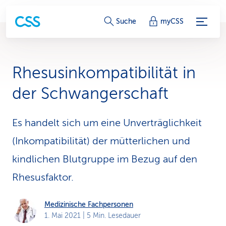
S
Suche
myCSS
e
r
Rhesusinkompatibilität in
v
der Schwangerschaft
i
c
Es handelt sich um eine Unverträglichkeit
(Inkompatibilität) der mütterlichen und
e
kindlichen Blutgruppe im Bezug auf den
-
Rhesusfaktor.
L
i
Medizinische Fachpersonen
1. Mai 2021
| 5 Min. Lesedauer
n