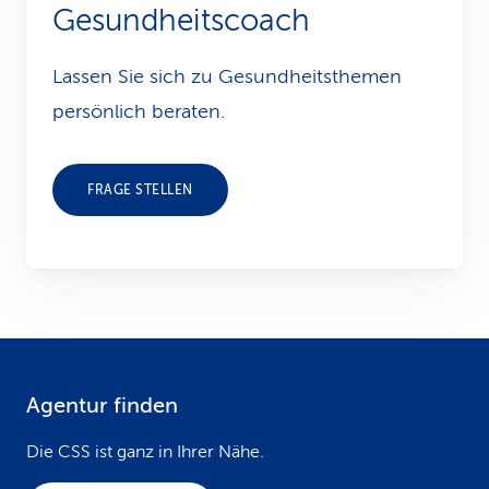
Gesundheitscoach
Lassen Sie sich zu Gesundheits­themen
persönlich beraten.
FRAGE STELLEN
Agentur finden
F
o
Die CSS ist ganz in Ihrer Nähe.