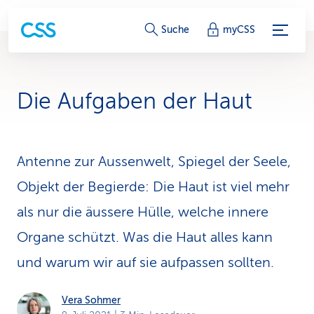
S
Suche
myCSS
e
r
Die Aufgaben der Haut
v
i
Antenne zur Aussenwelt, Spiegel der Seele,
c
Objekt der Begierde: Die Haut ist viel mehr
e
als nur die äussere Hülle, welche innere
-
Organe schützt. Was die Haut alles kann
L
und warum wir auf sie aufpassen sollten.
i
Vera Sohmer
n