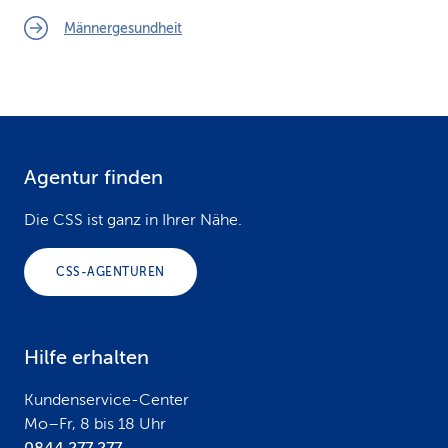
Männergesundheit
Agentur finden
F
o
Die CSS ist ganz in Ihrer Nähe.
o
CSS-AGENTUREN
t
e
Hilfe erhalten
r
Kundenservice-Center
Mo–Fr, 8 bis 18 Uhr