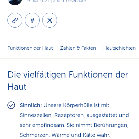
9. Juli 2021
| 3 Min. Lesedauer
k
s
Funktionen der Haut
Zahlen & Fakten
Hautschichten
Die vielfältigen Funktionen der
Haut
Sinnlich:
Unsere Körperhülle ist mit
Sinneszellen, Rezeptoren, ausgestattet und
sehr empfindsam. Sie nimmt Berührungen,
Schmerzen, Wärme und Kälte wahr.