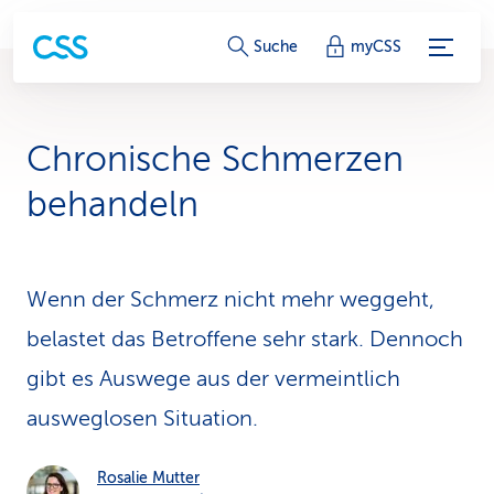
S
Suche
myCSS
e
r
Chronische Schmerzen
v
behandeln
i
c
Wenn der Schmerz nicht mehr weggeht,
e
belastet das Betroffene sehr stark. Dennoch
-
gibt es Auswege aus der vermeintlich
L
ausweglosen Situation.
i
n
Rosalie Mutter