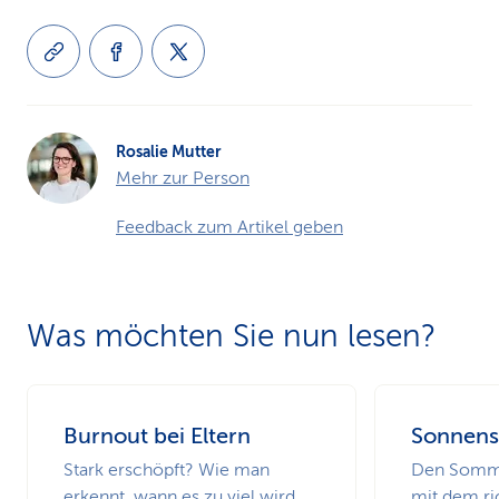
Rosalie Mutter
Mehr zur Person
Feedback zum Artikel geben
Was möchten Sie nun lesen?
Burnout bei Eltern
Sonnens
Stark erschöpft? Wie man
Den Somme
erkennt, wann es zu viel wird
mit dem ri