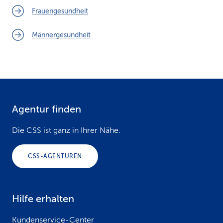
Frauengesundheit
Männergesundheit
Agentur finden
F
o
Die CSS ist ganz in Ihrer Nähe.
o
CSS-AGENTUREN
t
e
Hilfe erhalten
r
Kundenservice-Center