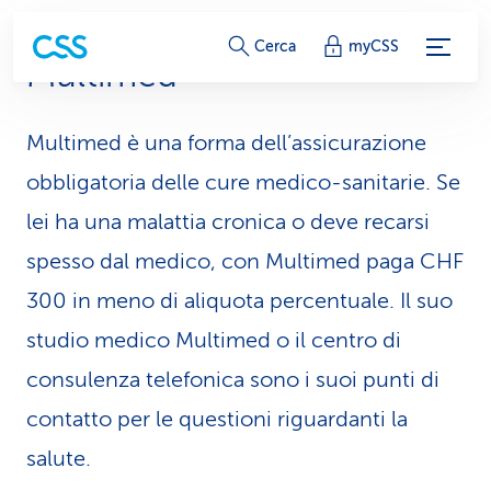
c
Cerca
myCSS
Multimed
o
l
Multimed è una forma dell’assicurazione
l
obbligatoria delle cure medico-sanitarie. Se
e
lei ha una malattia cronica o deve recarsi
spesso dal medico, con Multimed paga CHF
g
300 in meno di aliquota percentuale. Il suo
a
studio medico Multimed o il centro di
m
consulenza telefonica sono i suoi punti di
e
contatto per le questioni riguardanti la
n
salute.
t