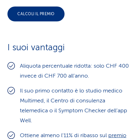
i
CALCOLI IL PREMIO
d
i
s
I suoi vantaggi
e
Aliquota percentuale ridotta: solo CHF 400
r
invece di CHF 700 all’anno.
v
Il suo primo contatto è lo studio medico
i
Multimed, il Centro di consulenza
z
telemedica o il Symptom Checker dell’app
i
Well.
o
Ottiene almeno l’11% di ribasso sul
premio