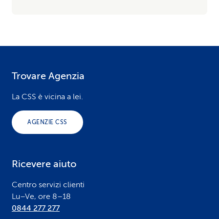
Trovare Agenzia
F
o
La CSS è vicina a lei.
o
AGENZIE CSS
t
e
Ricevere aiuto
r
Centro servizi clienti
Lu–Ve, ore 8–18
0844 277 277