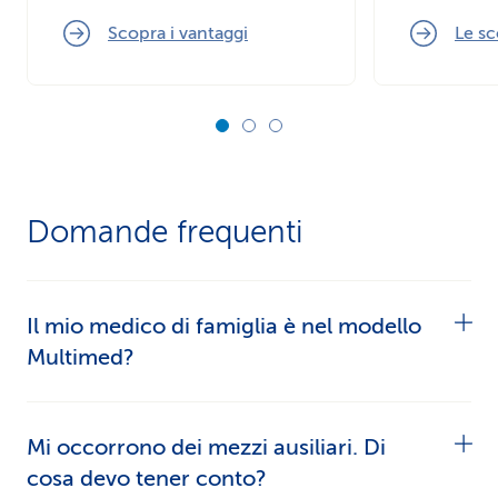
Scopra i vantaggi
Le sc
Domande frequenti
Il mio medico di famiglia è nel modello
Multimed?
Nel
calcolatore dei premi
o nella
ricerca
Mi occorrono dei mezzi ausiliari. Di
Multimed
potrà trovare facilmente i medici
cosa devo tener conto?