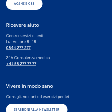
o
AGENZIE CSS
t
e
Ricevere aiuto
r
Centro servizi clienti
Lu–Ve, ore 8–18
0844 277 277
24h Consulenza medica
+41 58 277 77 77
Vivere in modo sano
Consigli, nozioni ed esercizi per lei.
SI ABBONI ALLA NEWSLETTER