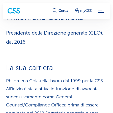
c
Cerca
myCSS
Philomena Colatrella
o
l
Presidente della Direzione generale (CEO),
l
dal 2016
e
g
La sua carriera
a
m
Philomena Colatrella lavora dal 1999 per la CSS.
All’inizio è stata attiva in funzione di avvocata,
e
successivamente come General
n
Counsel/Compliance Officer, prima di essere
t