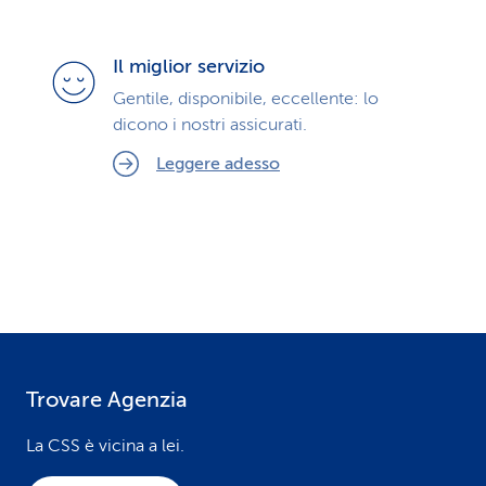
Il miglior servizio
Gentile, disponibile, eccellente: lo
dicono i nostri assicurati.
Leggere adesso
Trovare Agenzia
F
o
La CSS è vicina a lei.