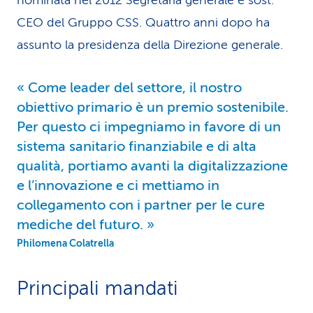
nominata nel 2012 Se­gre­taria generale e sost.
i
CEO del Gruppo CSS. Quattro anni dopo ha
assunto la presidenza della Direzione generale.
d
i
Come leader del settore, il nostro
s
obiettivo primario è un premio sostenibile.
Per questo ci impe­gniamo in favore di un
e
sistema sanitario finanziabile e di alta
r
qualità, portiamo avanti la digi­ta­lizzazione
v
e l’innovazione e ci metti­amo in
collegamento con i partner per le cure
i
mediche del futuro.
z
Philomena Colatrella
i
Principali mandati
o