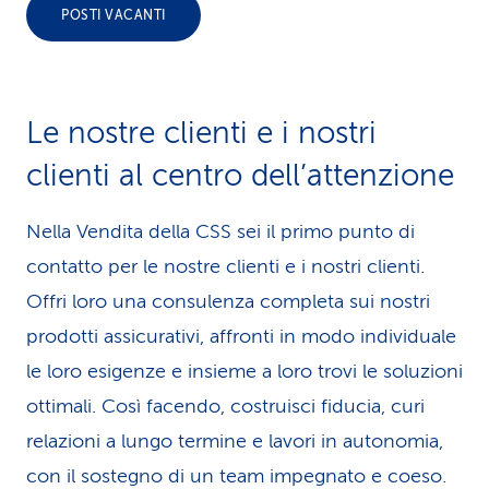
POSTI VACANTI
i
d
i
Le nostre clienti e i nostri
s
clienti al centro dell’attenzione
e
Nella Vendita della CSS sei il primo punto di
r
contatto per le nostre clienti e i nostri clienti.
v
Offri loro una consulenza completa sui nostri
i
prodotti assicurativi, affronti in modo individuale
z
le loro esigenze e insieme a loro trovi le soluzioni
ottimali. Così facendo, costruisci fiducia, curi
i
relazioni a lungo termine e lavori in autonomia,
o
con il sostegno di un team impegnato e coeso.