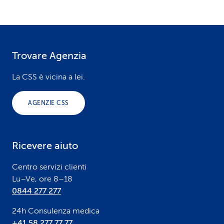
Trovare Agenzia
F
o
La CSS è vicina a lei.
o
AGENZIE CSS
t
e
Ricevere aiuto
r
Centro servizi clienti
Lu–Ve, ore 8–18
0844 277 277
24h Consulenza medica
+41 58 277 77 77