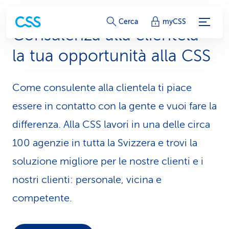
c
Cerca
myCSS
Consulenza alla clientela –
o
la tua opportunità alla CSS
l
l
Come consulente alla clientela ti piace
e
essere in contatto con la gente e vuoi fare la
g
differenza. Alla CSS lavori in una delle circa
100 agenzie in tutta la Svizzera e trovi la
a
soluzione migliore per le nostre clienti e i
m
nostri clienti: personale, vicina e
e
competente.
n
t