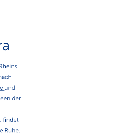
n
ra
 Rheins
 nach
te
und
seen der
 findet
ne Ruhe.