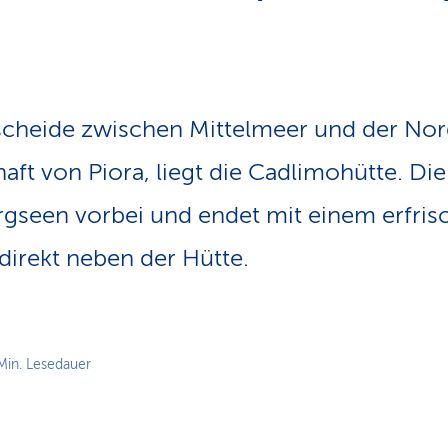
n
s
p
f
a
d
cheide zwischen Mittelmeer und der Nord
aft von Piora, liegt die Cadlimohütte. D
ergseen vorbei und endet mit einem er­fr
 direkt neben der Hütte.
Min. Lesedauer