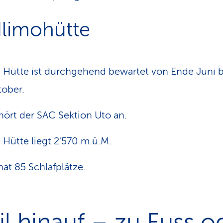
limohütte
 Hütte ist durchgehend bewartet von Ende Juni b
ober.
ört der SAC Sektion Uto an.
 Hütte liegt 2'570 m.ü.M.
hat 85 Schlafplätze.
il hinauf – zu Fuss o