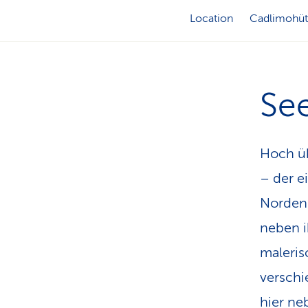
Location
Cadlimohüt
See
Hoch üb
– der e
Norden f
neben i
maleris
verschi
hier ne