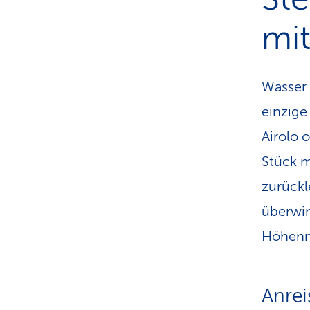
mit
Wasser 
einzige
Airolo 
Stück m
zurückl
überwin
Höhenm
Anrei