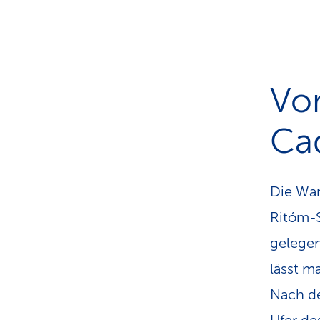
Vo
Ca
Die Wan
Ritóm-S
gelegen
lässt m
Nach de