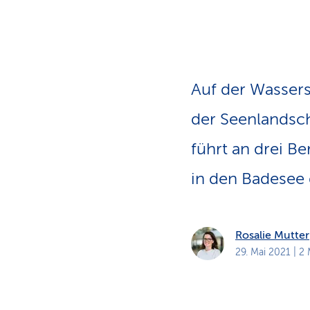
a
t
k
u
n
d
e
n
Auf der Wassers
der Seenlandsch
führt an drei B
in den Bade­see
Rosalie Mutter
29. Mai 2021
| 2 