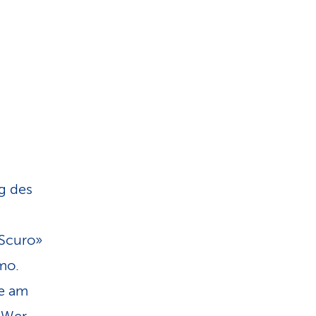
g des
 Scuro»
mo.
le am