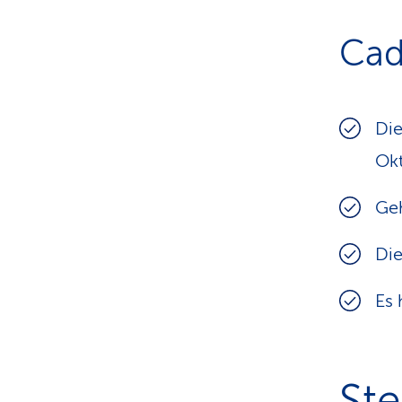
Cad
Die
Okt
Geh
Die
Es 
Ste