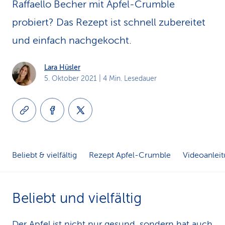
Raffaello Becher mit Apfel-Crumble
k
probiert? Das Rezept ist schnell zubereitet
s
und einfach nachgekocht.
Lara Hüsler
5. Oktober 2021
| 4 Min. Lesedauer
Beliebt & vielfältig
Rezept Apfel-Crumble
Videoanlei
Beliebt und vielfältig
Der
Apfel
ist nicht nur gesund, sondern hat auch