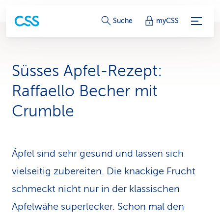
S
Suche
myCSS
e
r
Süsses Apfel-Rezept:
v
Raffa­ello Becher mit
i
Crumble
c
e
Äpfel sind sehr gesund und lassen sich
-
vielseitig zubereiten. Die knackige Frucht
L
schmeckt nicht nur in der klassischen
i
Apfelwähe superlecker. Schon mal den
n