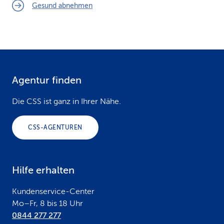
Gesund abnehmen
Agentur finden
F
o
Die CSS ist ganz in Ihrer Nähe.
o
CSS-AGENTUREN
t
e
Hilfe erhalten
r
Kundenservice-Center
Mo–Fr, 8 bis 18 Uhr
0844 277 277