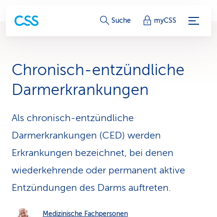
S
Suche
myCSS
e
r
Chronisch-entzündliche
v
Darmerkrankungen
i
c
Als chronisch-entzündliche
Darmerkrankungen (CED) werden
e
Erkrankungen bezeichnet, bei denen
-
wiederkehrende oder permanent aktive
L
Entzündungen des Darms auftreten.
i
n
Medizinische Fachpersonen