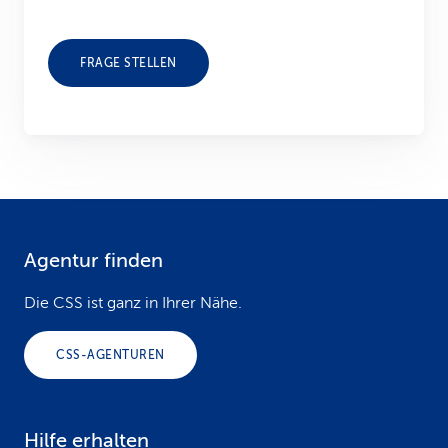
FRAGE STELLEN
Agentur finden
F
o
Die CSS ist ganz in Ihrer Nähe.
o
CSS-AGENTUREN
t
e
Hilfe erhalten