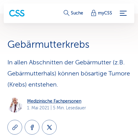
S
Suche
myCSS
e
r
Gebärmutterkrebs
v
i
In allen Abschnitten der Gebärmutter (z.B.
Gebärmutterhals) können bösartige Tumore
c
(Krebs) entstehen.
e
-
Medizinische Fachpersonen
1. Mai 2021
| 5 Min. Lesedauer
L
i
n