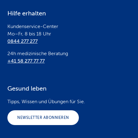
e
Hilfe erhalten
r
Kundenservice-Center
Mo–Fr, 8 bis 18 Uhr
0844 277 277
24h medizinische Beratung
+41 58 277 77 77
Gesund leben
Tipps, Wissen und Übungen für Sie.
NEWSLETTER ABONNIEREN