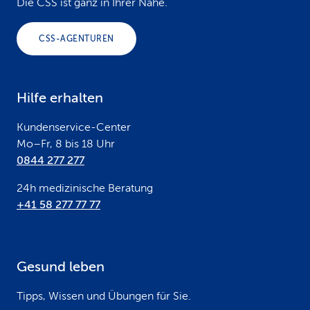
o
Die CSS ist ganz in Ihrer Nähe.
o
CSS-AGENTUREN
t
e
Hilfe erhalten
r
Kundenservice-Center
Mo–Fr, 8 bis 18 Uhr
0844 277 277
24h medizinische Beratung
+41 58 277 77 77
Gesund leben
Tipps, Wissen und Übungen für Sie.