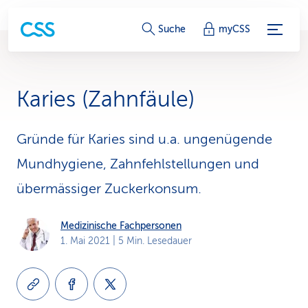
S
Suche
myCSS
e
r
Karies (Zahnfäule)
v
i
Gründe für Karies sind u.a. ungenügende
Mundhygiene, Zahnfehlstellungen und
c
übermässiger Zuckerkonsum.
e
-
Medizinische Fachpersonen
1. Mai 2021
| 5 Min. Lesedauer
L
i
n