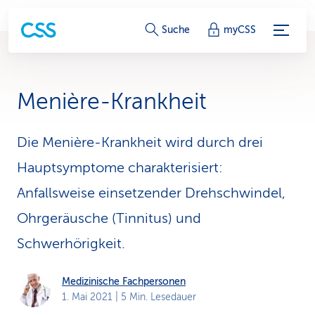
S
Suche
myCSS
e
r
Menière-Krankheit
v
i
Die Menière-Krankheit wird durch drei
Hauptsymptome charakterisiert:
c
Anfallsweise einsetzender Drehschwindel,
e
Ohrgeräusche (Tinnitus) und
-
Schwerhörigkeit.
L
i
Medizinische Fachpersonen
1. Mai 2021
| 5 Min. Lesedauer
n