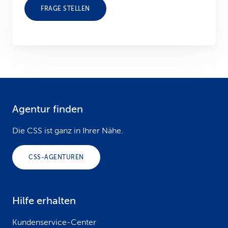
FRAGE STELLEN
Agentur finden
F
o
Die CSS ist ganz in Ihrer Nähe.
o
CSS-AGENTUREN
t
e
Hilfe erhalten
r
Kundenservice-Center