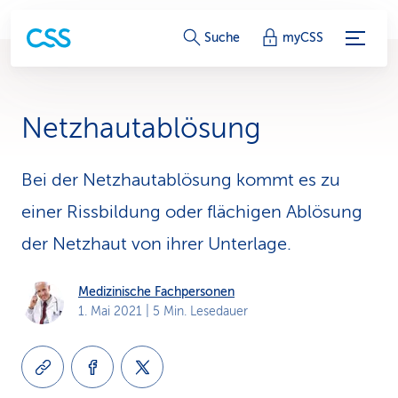
S
Suche
myCSS
e
r
Netzhautablösung
v
i
Bei der Netzhautablösung kommt es zu
einer Rissbildung oder flächigen Ablösung
c
der Netzhaut von ihrer Unterlage.
e
-
Medizinische Fachpersonen
1. Mai 2021
| 5 Min. Lesedauer
L
i
n