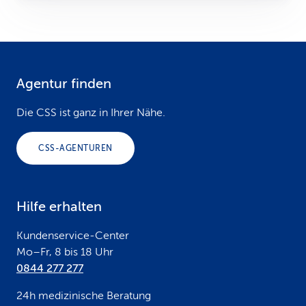
Agentur finden
F
o
Die CSS ist ganz in Ihrer Nähe.
o
CSS-AGENTUREN
t
e
Hilfe erhalten
r
Kundenservice-Center
Mo–Fr, 8 bis 18 Uhr
0844 277 277
24h medizinische Beratung