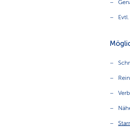
Gen
Evtl
Mögli
Schm
Rein
Ver
Näh
Star