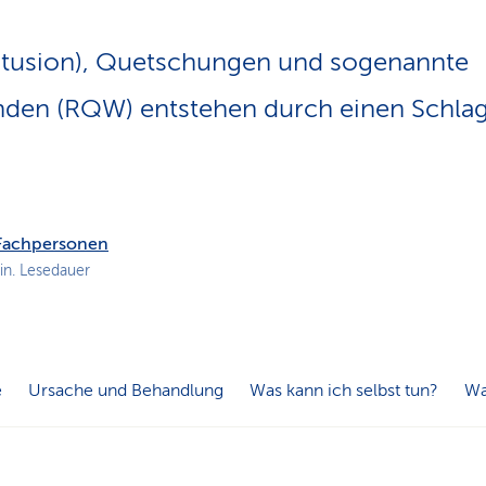
n
s
ntusion), Quetschungen und sogenannte
p
f
den (RQW) entstehen durch einen Schlag,
a
d
 Fachpersonen
in. Lesedauer
e
Ursache und Behandlung
Was kann ich selbst tun?
Wa