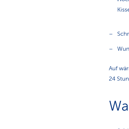
Kiss
Sch
Wund
Auf wär
24 Stun
Wa