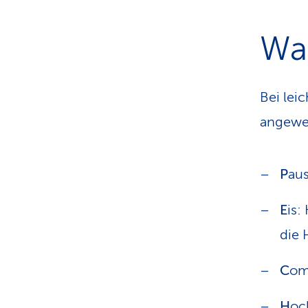
Was
Bei lei
angewe
P
aus
E
is:
die 
C
om
H
oc