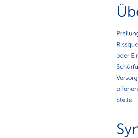
Übe
Prellu
Rissque
oder Ei
Schürfu
Versorg
offenen
Stelle.
Sy