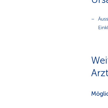
Äuss
Eink
Wei
Arzt
Mögli