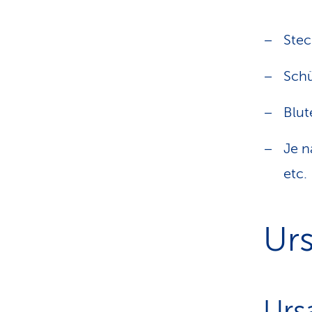
Ste
Schü
Blut
Je n
etc.
Ur
Urs