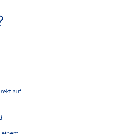
?
rekt auf
d
uf einem