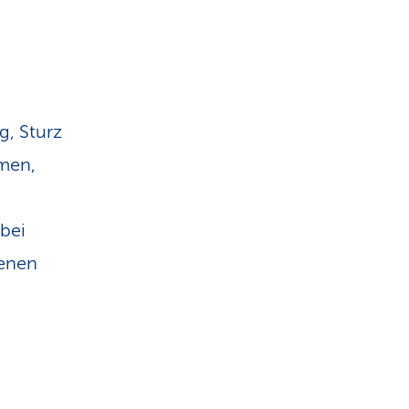
n
, Sturz
men,
bei
fenen