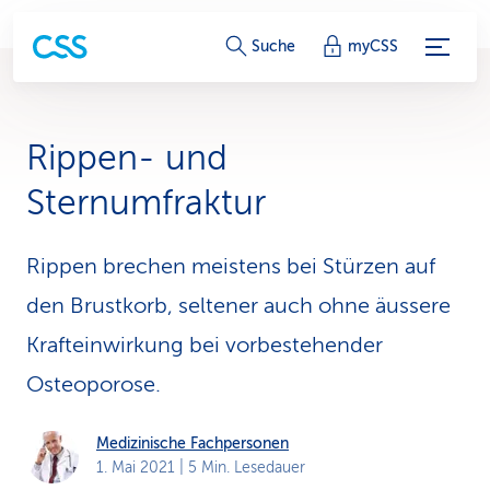
S
Suche
myCSS
e
r
Rippen- und
v
Sternumfraktur
i
c
Rippen brechen meistens bei Stürzen auf
den Brustkorb, seltener auch ohne äussere
e
Krafteinwirkung bei vorbestehender
-
Osteoporose.
L
i
Medizinische Fachpersonen
1. Mai 2021
| 5 Min. Lesedauer
n