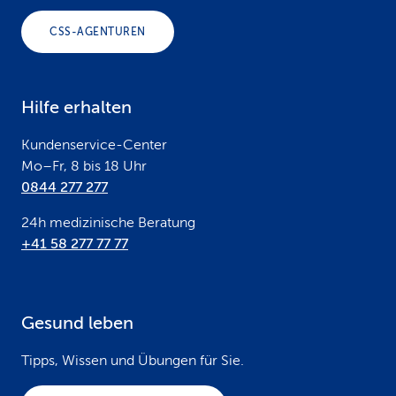
o
CSS-AGENTUREN
t
e
Hilfe erhalten
r
Kundenservice-Center
Mo–Fr, 8 bis 18 Uhr
0844 277 277
24h medizinische Beratung
+41 58 277 77 77
Gesund leben
Tipps, Wissen und Übungen für Sie.