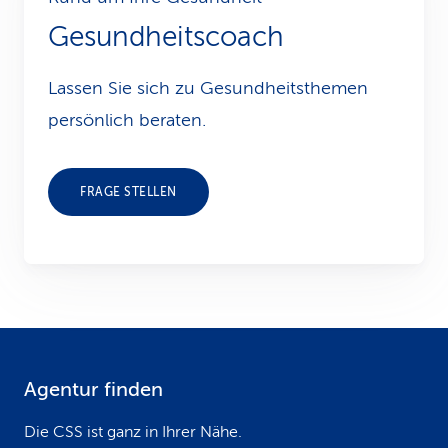
Gesundheitscoach
Lassen Sie sich zu Gesundheits­themen
persönlich beraten.
FRAGE STELLEN
Agentur finden
F
o
Die CSS ist ganz in Ihrer Nähe.