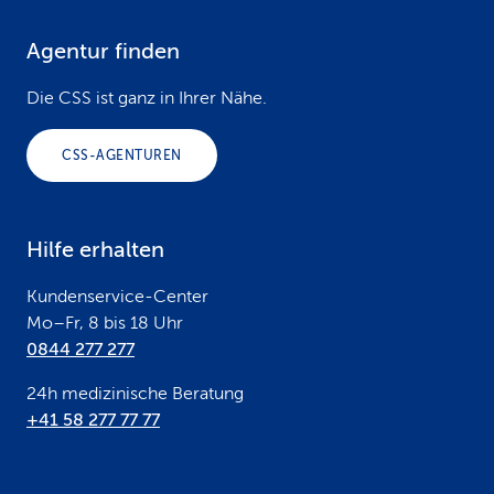
Agentur finden
F
o
Die CSS ist ganz in Ihrer Nähe.
o
CSS-AGENTUREN
t
e
Hilfe erhalten
r
Kundenservice-Center
Mo–Fr, 8 bis 18 Uhr
0844 277 277
24h medizinische Beratung
+41 58 277 77 77