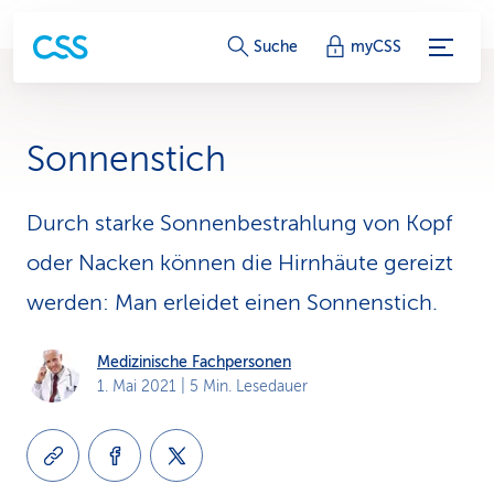
S
Suche
myCSS
e
r
Sonnenstich
v
i
Durch starke Sonnenbestrahlung von Kopf
oder Nacken können die Hirnhäute gereizt
c
werden: Man erleidet einen Sonnenstich.
e
-
Medizinische Fachpersonen
1. Mai 2021
| 5 Min. Lesedauer
L
i
n