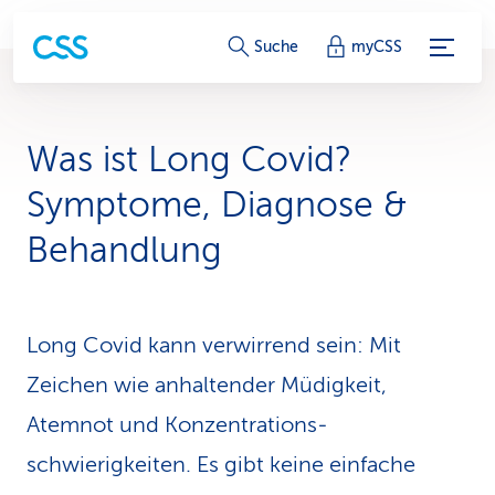
S
Suche
myCSS
e
r
Was ist Long Covid?
v
Symptome, Diagnose &
i
Behandlung
c
e
Long Covid kann verwirrend sein: Mit
-
Zeichen wie anhaltender Müdigkeit,
L
Atemnot und Konzentrations­
i
schwierigkeiten. Es gibt keine ein­fache
n