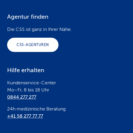
Agentur finden
F
o
Die CSS ist ganz in Ihrer Nähe.
o
CSS-AGENTUREN
t
e
Hilfe erhalten
r
Kundenservice-Center
Mo–Fr, 8 bis 18 Uhr
0844 277 277
24h medizinische Beratung
+41 58 277 77 77