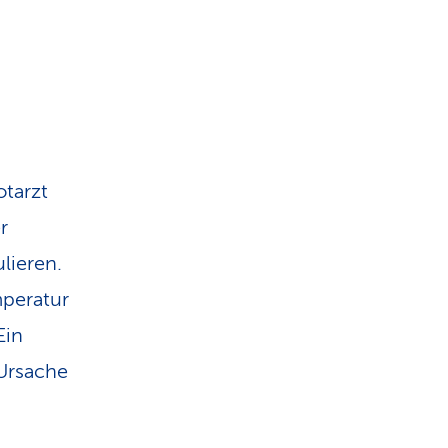
otarzt
r
lieren.
mperatur
Ein
 Ursache