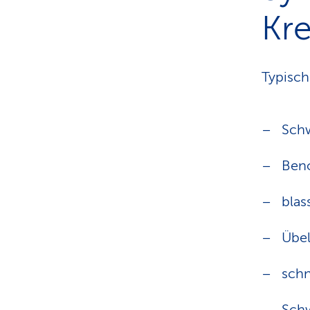
Kr
Typisch
Sch
Ben
blas
Übel
schn
Sch