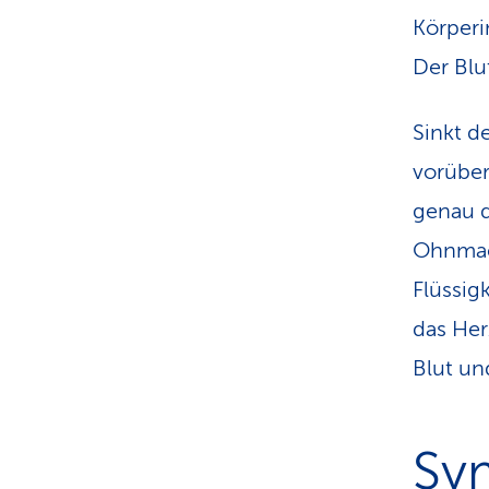
Körperi
Der Blu
Sinkt d
vorüber
genau d
Ohnmach
Flüssig
das Her
Blut un
Sy