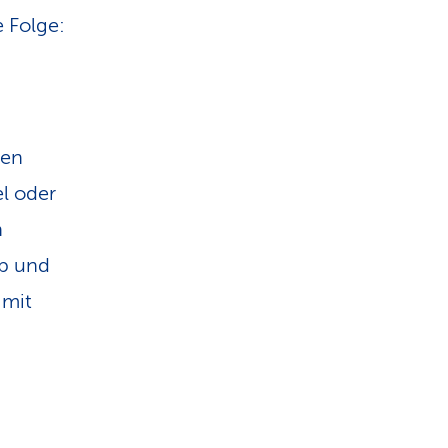
e Folge:
hen
l oder
n
ab und
 mit