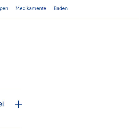
n
ppen
Medikamente
Baden
ei