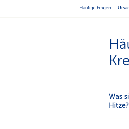
Häufige Fragen
Ursa
Hä
Kre
Was si
Hitze?
Typisc