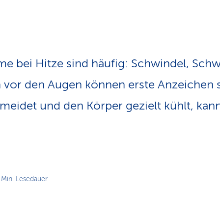
n
s
p
f
a
d
me bei Hitze sind häufig: Schwindel, Sch
vor den Augen können erste Anzeichen 
ze meidet und den Körper gezielt kühlt, k
 Min. Lesedauer