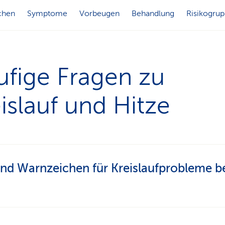
chen
Symptome
Vorbeugen
Behandlung
Risikogru
ufige Fragen zu
islauf und Hitze
nd Warnzeichen für Kreislaufprobleme b
he Symptome sind: