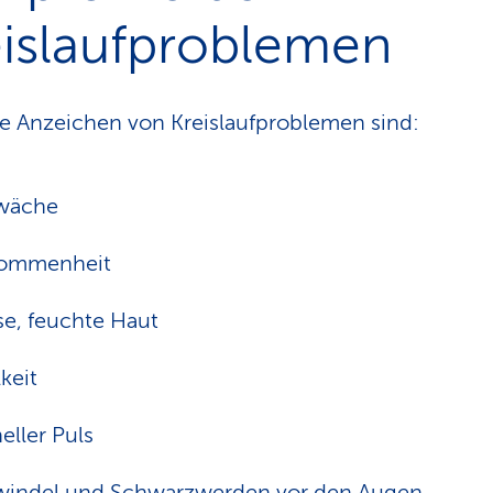
eislaufproblemen
e Anzeichen von Kreislaufproblemen sind:
wäche
ommenheit
se, feuchte Haut
keit
eller Puls
windel und Schwarzwerden vor den Augen