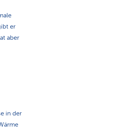
rmale
ibt er
at aber
e in der
o Wärme