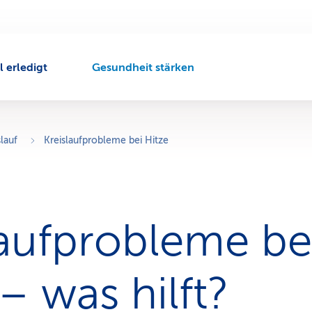
l erledigt
Gesundheit stärken
A
k
t
i
v
lauf
Kreislaufprobleme bei Hitze
e
r
N
a
v
laufprobleme be
i
g
a
t
– was hilft?
i
o