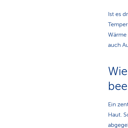
Ist es 
Tempera
Wärme ü
auch Au
Wie
bee
Ein zen
Haut. S
abgegeb