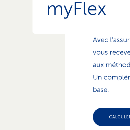
myFlex
Avec l’assu
vous receve
aux méthode
Un compléme
base.
CALCULER