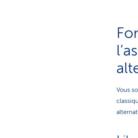
Fo
l’
alt
Vous so
classiq
alterna