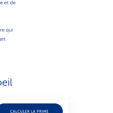
e et de
re qui
et.
eil
CALCULER LA PRIME