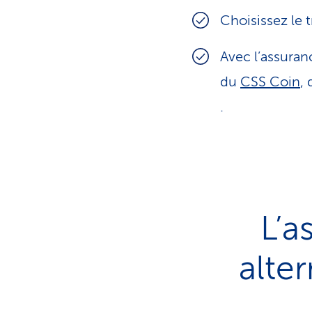
Choisissez le 
Avec l’assuran
du
CSS Coin
,
.
L’a
alte