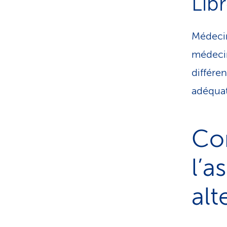
Lib
Médecin
médecin
différe
adéquat
Co
l’
alt