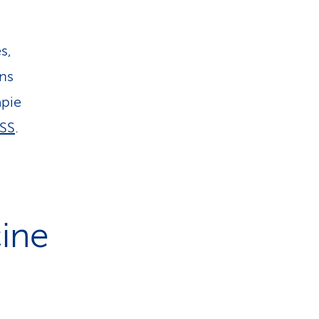
s,
ons
apie
CSS
.
ine