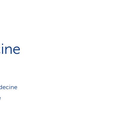
ine
édecine
e