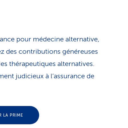
e
o
s
n
e
rance pour médecine alternative,
l
r
z des contributions généreuses
i
v
s thérapeutiques alternatives.
nt judicieux à l’assurance de
n
i
g
c
u
e
 LA PRIME