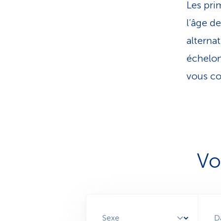
Les pri
l’âge d
alterna
échelon
vous co
Vo
Sexe
D