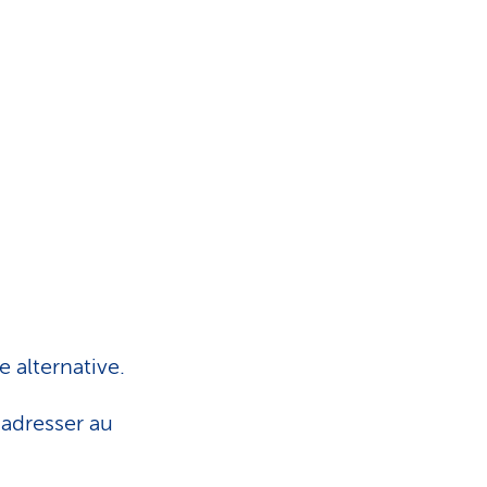
i
s
t
i
q
u
e
 alternative.
adresser au