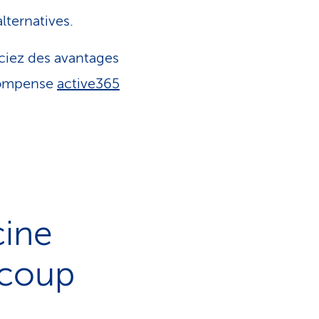
lternatives.
ciez des avantages
écompense
active365
cine
 coup