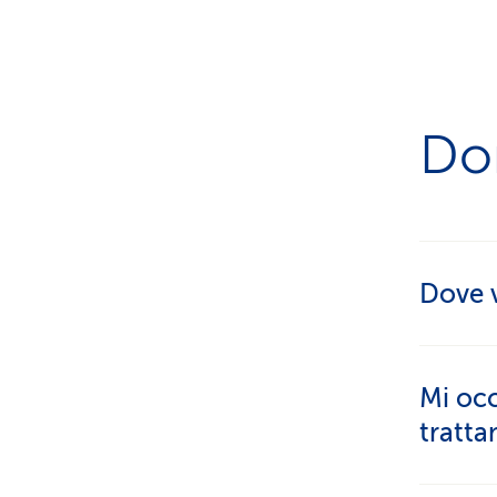
Do
Dove v
Il modo
Mi occ
Qui sco
tratt
Ulterior