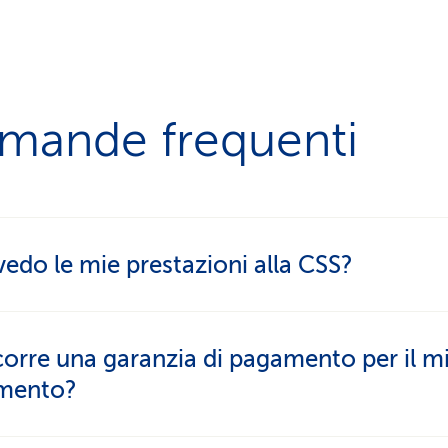
mande frequenti
edo le mie prestazioni alla CSS?
 più semplice per vedere le sue prestazioni è in
m
orre una garanzia di pagamento per il m
pre rapidamente cosa paga la CSS.
amento?
i informazioni sulle sue prestazioni sono disponibi