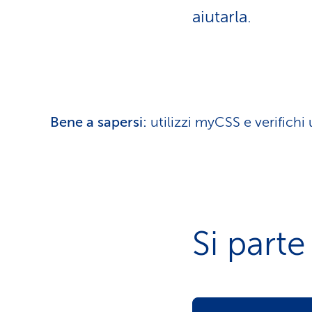
i
z
p
aiutarla.
i
r
i
o
v
n
a
t
e
i
a
t
t
Bene a sapersi:
utilizzi myCSS e verifichi
i
v
o
Si parte