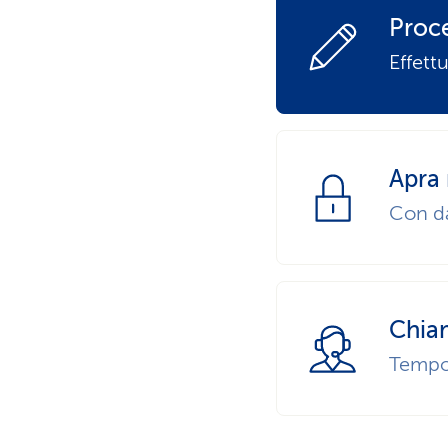
Proc
Effettu
Apra
Con da
Chia
Tempo 