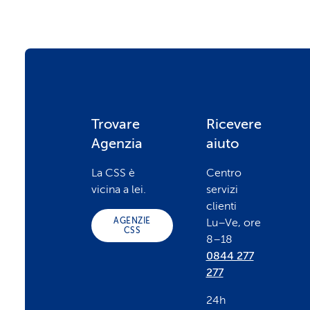
F
Trovare
Ricevere
Agenzia
aiuto
o
La CSS è
Centro
vicina a lei.
servizi
o
clienti
AGENZIE
Lu–Ve, ore
CSS
8–18
t
0844 277
277
e
24h