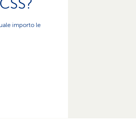
 CSS?
uale importo le