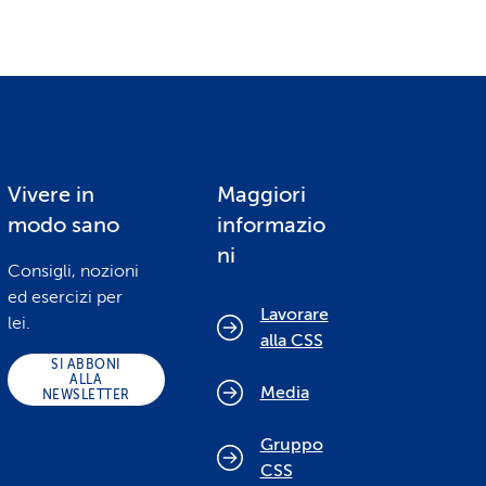
Vivere in
Maggiori
modo sano
informazio
ni
Consigli, nozioni
ed esercizi per
Lavorare
lei.
alla CSS
SI ABBONI
ALLA
Media
NEWSLETTER
Gruppo
CSS