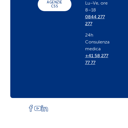
AGENZIE
Lu–Ve, ore
CSS
8–18
t
0844 277
277
e
24h
Consulenza
r
medica
+41 58 277
77 77