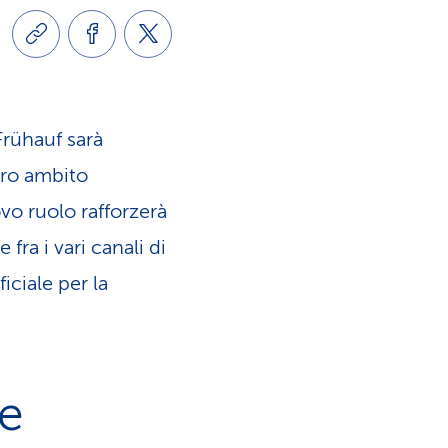
u
s
i
e
s
r
Frühauf sarà
t
v
ero ambito
ovo ruolo rafforzerà
i
i
fra i vari canali di
c
iciale per la
z
a
i
e
o