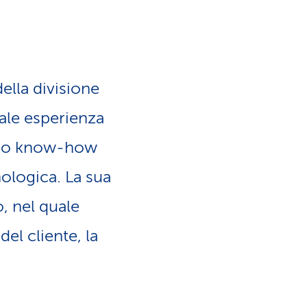
a
o
m
n
e
ella divisione
e
n
ale esperienza
l
lido know-how
t
ologica. La sua
i
i
, nel quale
n
d
el cliente, la
g
i