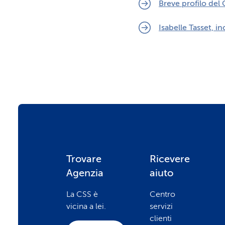
Breve profilo de
Isabelle Tasset, i
F
Trovare
Ricevere
Agenzia
aiuto
o
La CSS è
Centro
vicina a lei.
servizi
o
clienti