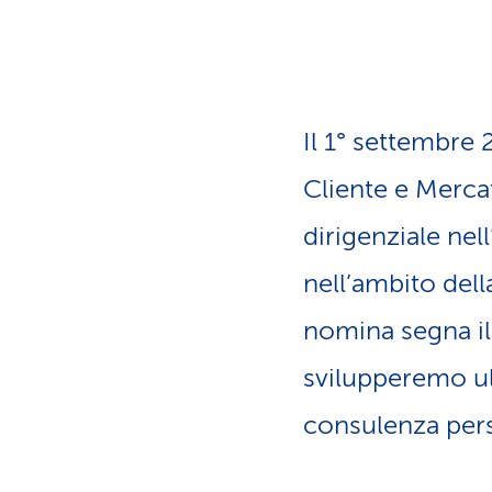
z
i
o
n
e
a
Il 1° settembre 
t
t
Cliente e Merca
i
v
dirigenziale ne
o
nell’ambito del
nomina segna il
svilupperemo ul
consulenza perso