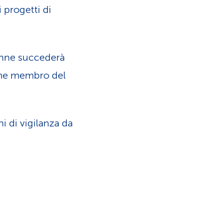
 progetti di
4enne succederà
ome membro del
i di vigilanza da