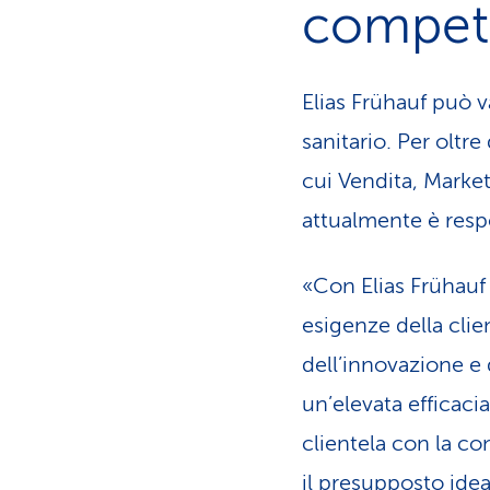
compet
Elias Frühauf può v
sanitario. Per oltre
cui Vendita, Market
attualmente è respo
«Con Elias Frühauf
esigenze della clie
dell’innovazione e 
un’elevata efficaci
clientela con la c
il presupposto idea