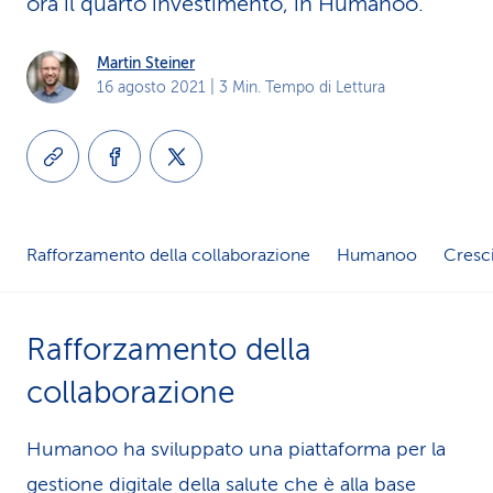
ora il quarto investimento, in Humanoo.
i
Martin Steiner
d
16 agosto 2021
| 3 Min. Tempo di Lettura
i
s
e
r
Rafforzamento della collaborazione
Humanoo
Cresci
v
i
Rafforzamento della
z
collaborazione
i
Humanoo ha sviluppato una piattaforma per la
o
gestione digitale della salute che è alla base