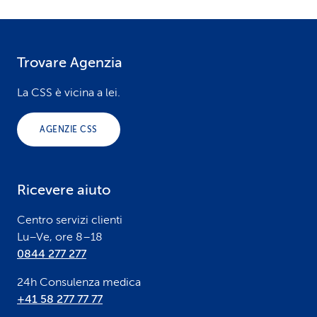
Trovare Agenzia
F
o
La CSS è vicina a lei.
o
AGENZIE CSS
t
e
Ricevere aiuto
r
Centro servizi clienti
Lu–Ve, ore 8–18
0844 277 277
24h Consulenza medica
+41 58 277 77 77