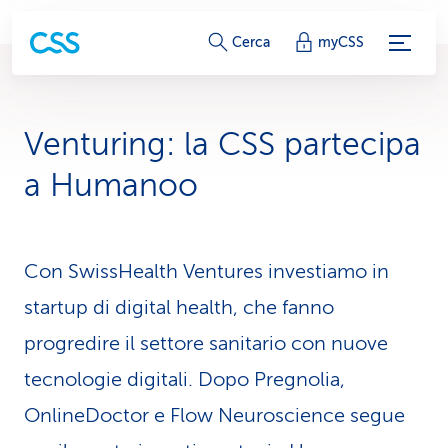
c
Cerca
myCSS
o
l
Venturing: la CSS partecipa
l
a Humanoo
e
g
Con SwissHealth Ventures invest­iamo in
a
startup di digital health, che fanno
m
progredire il settore sani­tario con nuove
e
tecnologie digitali. Dopo Pregnolia,
n
OnlineDoctor e Flow Neuroscience segue
t