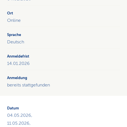
allen
Kursen
im
Online
aktuellen
Jahr
zum
Deutsch
Thema
«Gesunder
Schlaf»
14.01.2026
und
bietet
die
Möglichkeit,
bereits stattgefunden
sich
anzumelden.
04.05.2026,
11.05.2026,