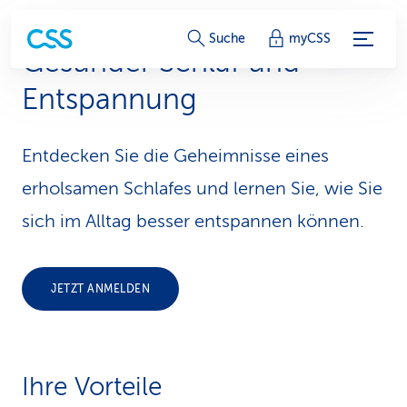
S
Suche
myCSS
Gesunder Schlaf und
e
Entspannung
r
v
Entdecken Sie die Geheimnisse eines
i
erholsamen Schlafes und lernen Sie, wie Sie
c
sich im Alltag besser entspannen können.
e
-
JETZT ANMELDEN
L
i
Ihre Vorteile
n