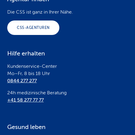
F
o
Die CSS ist ganz in Ihrer Nähe.
o
CSS-AGENTUREN
t
e
Hilfe erhalten
r
Kundenservice-Center
Mo–Fr, 8 bis 18 Uhr
0844 277 277
24h medizinische Beratung
+41 58 277 77 77
Gesund leben