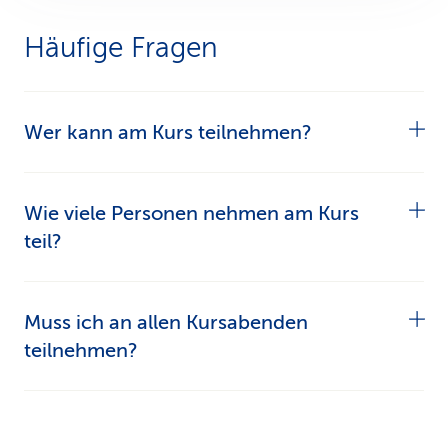
Häufige Fragen
Wer kann am Kurs teilnehmen?
Der Kurs ist exklusiv für CSS-Kundinnen und
Wie viele Personen nehmen am Kurs
CSS-Kunden ab 18 Jahren.
teil?
Damit wir interaktiv arbeiten können, ist die
Muss ich an allen Kursabenden
Teilnehmerzahl auf maximal 15 und mindestens
teilnehmen?
5 Personen begrenzt. Bei weniger Anmeldungen
wird der Kurs abgesagt. Die Teilnehmenden
Ja. Da der Kurs aufbauend ist, macht es Sinn an
werden frühzeitig informiert.