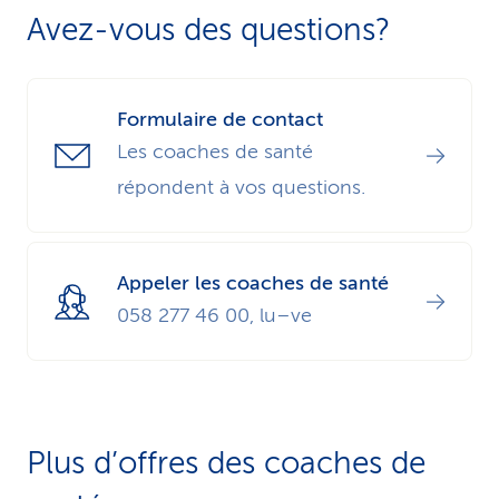
logique de progression, il est judicieux de
suffisamment tôt.
Avez-vous des questions?
participer à toutes les dates de cours.
Formulaire de contact
Les coaches de santé
répondent à vos questions.
Appeler les coaches de santé
058 277 46 00, lu–ve
Plus d’offres des coaches de