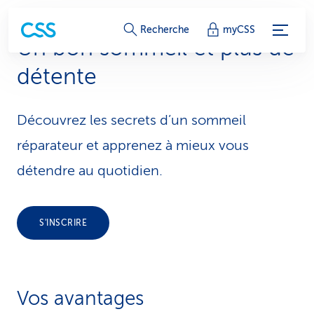
L
Recherche
myCSS
Un bon sommeil et plus de
i
détente
e
n
Découvrez les secrets d’un sommeil
s
réparateur et apprenez à mieux vous
d
détendre au quotidien.
e
s
S'INSCRIRE
e
r
Vos avantages
v