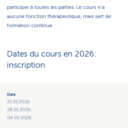
participer à toutes les parties. Le cours n’a
aucune fonction thérapeutique, mais sert de
formation continue.
Dates du cours en 2026:
inscription
Le
tableau
présente
21.01.2026,
une
28.01.2026,
vue
04.02.2026
d’ensemble
de