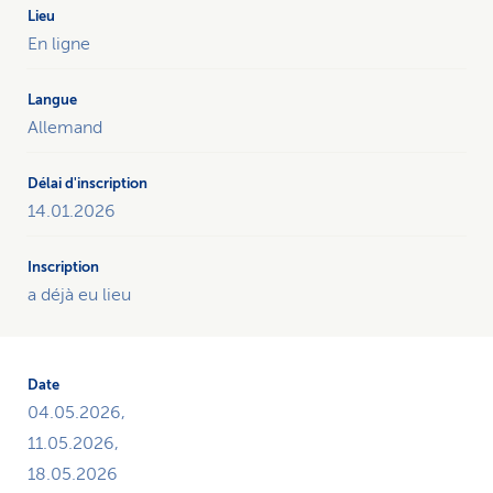
tous
les
En ligne
cours
de
l’année
Allemand
sur
le
thème
14.01.2026
«Un
bon
sommeil»
et
a déjà eu lieu
donne
la
possibilité
de
04.05.2026,
s’inscrire.
11.05.2026,
18.05.2026