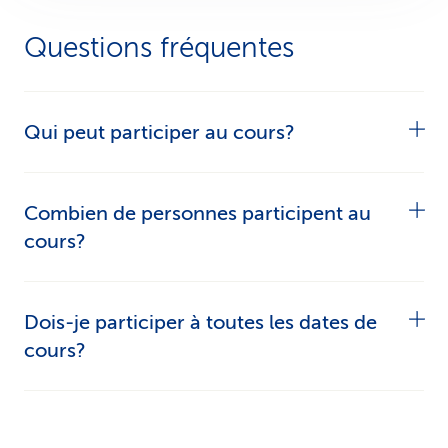
Questions fréquentes
Qui peut participer au cours?
Le cours est exclusivement destiné aux clientes
Combien de personnes participent au
et clients CSS à partir de 18 ans.
cours?
Afin de pouvoir travailler de manière interactive,
Dois-je participer à toutes les dates de
le nombre de participant/es est de 15 personnes
cours?
au maximum et de 5 personnes au minimum. S’il
n’y a pas assez d’inscriptions, le cours n’aura pas
Oui. Comme le cours est structuré dans une
lieu. Les participant/es seront informés