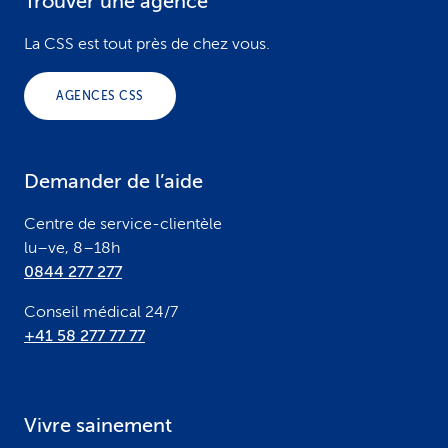
Trouver une agence
F
o
La CSS est tout près de chez vous.
o
AGENCES CSS
t
e
Demander de l’aide
r
Centre de service-clientèle
lu–ve, 8–18h
0844 277 277
Conseil médical 24/7
+41 58 277 77 77
Vivre sainement