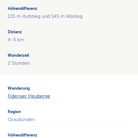
auf
die
Region,
135 m Aufstieg und 145 m Abstieg
die
Höhendifferenz,
die
4-5 km
Distanz
und
die
2 Stunden
Wanderzeit.
Fideriser Heuberge
Graubünden