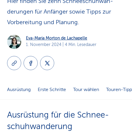
Hier finden Sie zehn Schnee­schuh­wan­
k
derungen für Anfänger sowie Tipps zur
s
Vorbereitung und Planung.
Eva-Maria Morton de Lachapelle
1. November 2024
| 4 Min. Lesedauer
Ausrüstung
Erste Schritte
Tour wählen
Touren-Tipp
Ausrüstung für die Schnee­
schuh­wanderung