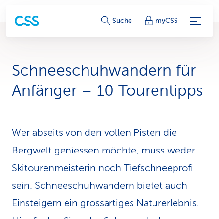
S
Suche
myCSS
e
r
Schneeschuh­wan­dern für
v
An­fänger – 10 Tourentipps
i
c
Wer abseits von den vollen Pisten die
e
Bergwelt geniessen möchte, muss weder
-
Skitourenmeisterin noch Tiefschneeprofi
L
sein. Schnee­schuh­wandern bietet auch
i
Einsteigern ein grossartiges Naturerlebnis.
n